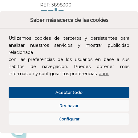
REF:
3898300
Saber más acerca de las cookies
Añade al carrito y sigue el proceso de
compra para ver la disponibilidad y los
precios para profesionales.
Utilizamos cookies de terceros y persistentes para
analizar nuestros servicios y mostrar publicidad
485,00 €
relacionada
Impuestos no incluidos.
con las preferencias de los usuarios en base a sus
hábitos de navegación. Puedes obtener más
información y configurar tus preferencias
aquí.
AÑADIR AL CARRITO
Aceptar todo
ARO ASIENTO BABY W.C. AZUL
REF:
5168111
Rechazar
Añade al carrito y sigue el proceso de
Configurar
compra para ver la disponibilidad y los
precios para profesionales.