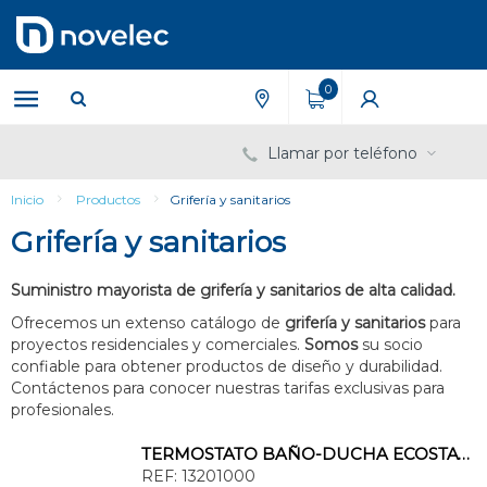
Saltar
Saltar
al
al
contenido
menú
de
0
navegación
Llamar por teléfono
Inicio
Productos
Grifería y sanitarios
Grifería y sanitarios
Suministro mayorista de grifería y sanitarios de alta calidad.
Ofrecemos un extenso catálogo de
grifería y sanitarios
para
proyectos residenciales y comerciales.
Somos
su socio
confiable para obtener productos de diseño y durabilidad.
Contáctenos para conocer nuestras tarifas exclusivas para
profesionales.
TERMOSTATO BAÑO-DUCHA ECOSTAT 1001 CL CROMO
REF:
13201000