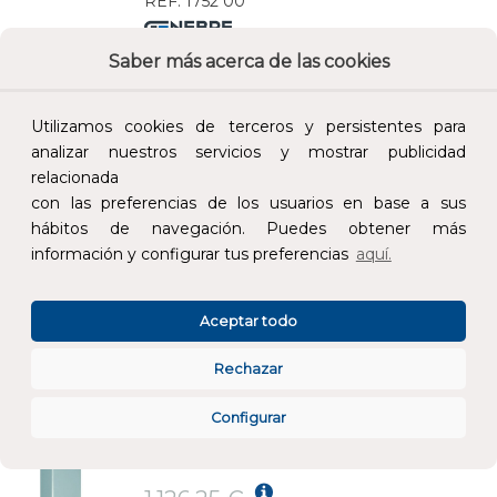
REF:
1752 00
Saber más acerca de las cookies
Añade al carrito y sigue el proceso de
compra para ver la disponibilidad y los
precios para profesionales.
Utilizamos cookies de terceros y persistentes para
analizar nuestros servicios y mostrar publicidad
220,47 €
relacionada
Impuestos no incluidos.
con las preferencias de los usuarios en base a sus
hábitos de navegación. Puedes obtener más
AÑADIR AL CARRITO
información y configurar tus preferencias
aquí.
FUENTE AGUA FRÍA SIN LLENAVASOS 30 LITROS/HORA
Aceptar todo
REF:
GW10 14 04 02
Rechazar
Añade al carrito y sigue el proceso de
Configurar
compra para ver la disponibilidad y los
precios para profesionales.