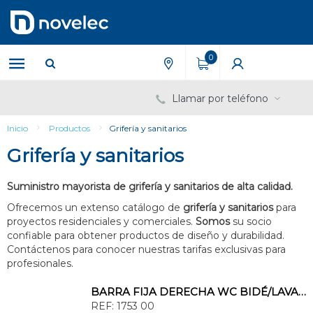
Saltar
Saltar
al
al
contenido
menú
de
0
navegación
Llamar por teléfono
Inicio
Productos
Grifería y sanitarios
Grifería y sanitarios
Suministro mayorista de grifería y sanitarios de alta calidad.
Ofrecemos un extenso catálogo de
grifería y sanitarios
para
proyectos residenciales y comerciales.
Somos
su socio
confiable para obtener productos de diseño y durabilidad.
Contáctenos para conocer nuestras tarifas exclusivas para
profesionales.
BARRA FIJA DERECHA WC BIDÉ/LAVABO
REF:
1753 00