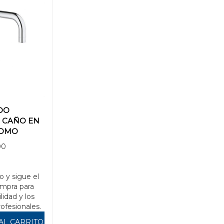
DO
 CAÑO EN
ROMO
00
o y sigue el
mpra para
ilidad y los
rofesionales.
AL CARRITO