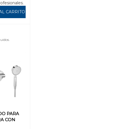
rofesionales.
AL CARRITO
uidos.
O PARA
A CON