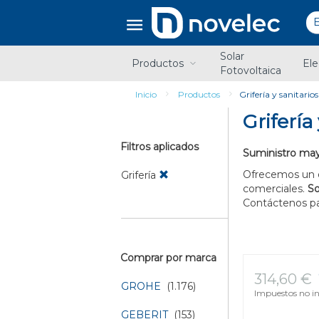
Saltar
Saltar
al
al
contenido
menú
de
Solar
navegación
Productos
Ele
Fotovoltaica
Inicio
Productos
Grifería y sanitarios
Grifería
Filtros aplicados
Suministro mayor
Ofrecemos un 
Grifería
comerciales.
S
Contáctenos par
Comprar por marca
314,60 €
GROHE
(1.176)
Impuestos no in
GEBERIT
(153)