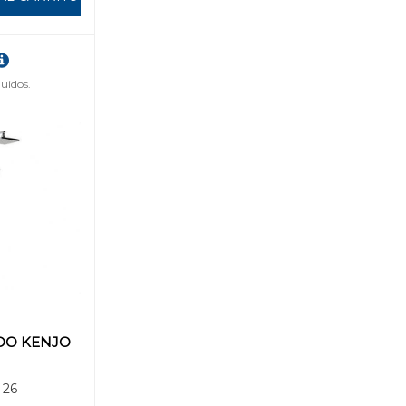
uidos.
O KENJO
 26