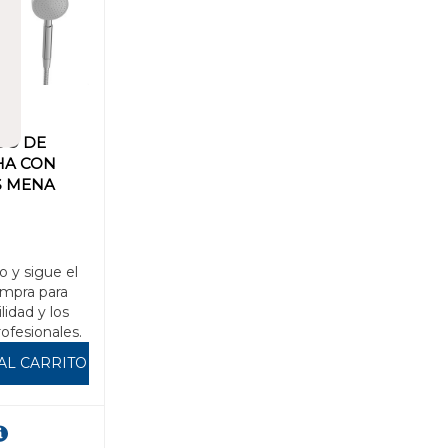
O DE
HA CON
S MENA
0
o y sigue el
mpra para
ilidad y los
rofesionales.
AL CARRITO