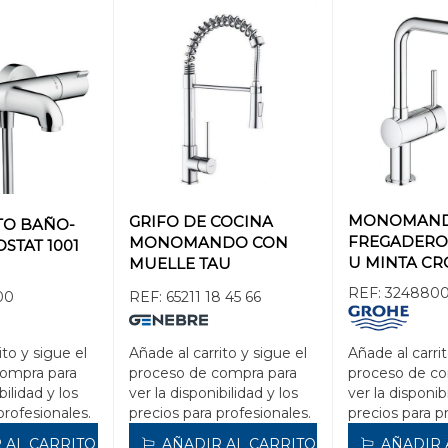
MONOMAN
GRIFO DE COCINA
TO BAÑO-
FREGADERO
MONOMANDO CON
STAT 1001
U MINTA C
MUELLE TAU
CROMADO
REF:
324880
00
REF:
65211 18 45 66
ito y sigue el
Añade al carrito y sigue el
Añade al carrit
compra para
proceso de compra para
proceso de co
bilidad y los
ver la disponibilidad y los
ver la disponib
profesionales.
precios para profesionales.
precios para p
 AL CARRITO
AÑADIR AL CARRITO
AÑADIR 