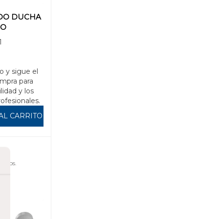
O DUCHA
MO
1
o y sigue el
mpra para
ilidad y los
rofesionales.
AL CARRITO
uidos.