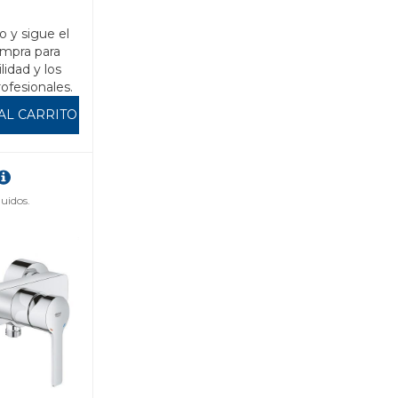
o y sigue el
mpra para
ilidad y los
rofesionales.
AL CARRITO
uidos.