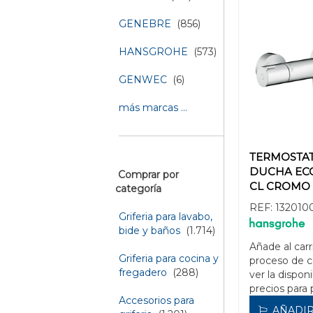
GENEBRE
(856)
HANSGROHE
(573)
GENWEC
(6)
más marcas ...
TERMOSTA
DUCHA ECO
Comprar por
CL CROMO
categoría
REF:
132010
Griferia para lavabo,
bide y baños
(1.714)
Añade al carr
Griferia para cocina y
proceso de 
fregadero
(288)
ver la disponi
precios para 
Accesorios para
AÑADIR