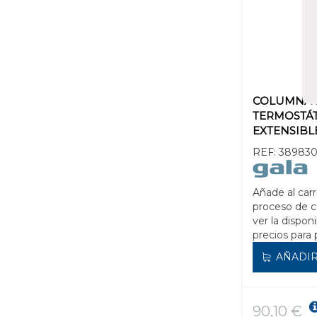
COLUMNA
TERMOSTÁ
EXTENSIBL
REF:
38983
Añade al carr
proceso de 
ver la disponi
precios para 
AÑADIR
90,10 €