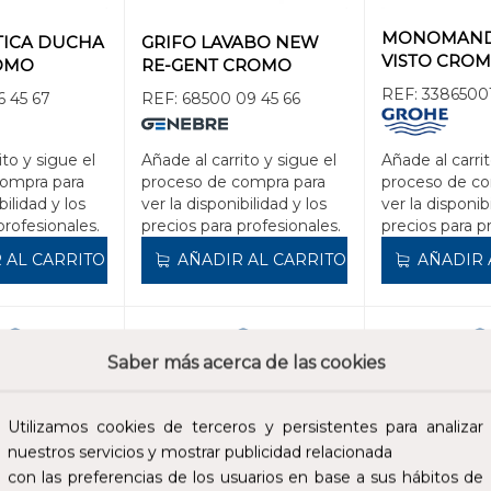
MONOMAND
TICA DUCHA
GRIFO LAVABO NEW
VISTO CRO
OMO
RE-GENT CROMO
REF:
3386500
6 45 67
REF:
68500 09 45 66
ito y sigue el
Añade al carrito y sigue el
Añade al carrit
compra para
proceso de compra para
proceso de co
bilidad y los
ver la disponibilidad y los
ver la disponib
profesionales.
precios para profesionales.
precios para p
 AL CARRITO
AÑADIR AL CARRITO
AÑADIR 
66,00 €
97,50 €
Saber más acerca de las cookies
cluidos.
Impuestos no incluidos.
Impuestos no incl
Utilizamos cookies de terceros y persistentes para analizar
nuestros servicios y mostrar publicidad relacionada
con las preferencias de los usuarios en base a sus hábitos de