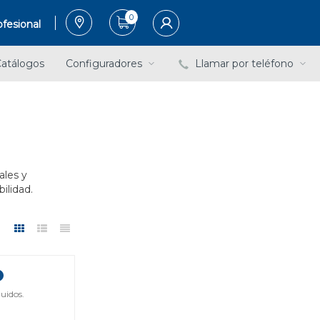
0
fesional
atálogos
Configuradores
Llamar por teléfono
ales y
ilidad.
uidos.