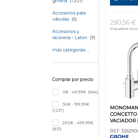
griferia
(1.201)
Accesorios para
válvulas
(6)
280,56 €
Impuestos no in
Accesorios y
racoreria - Laton
(9)
más categorías ...
Comprar por precio
0€ - 49,99€
(644)
50€ - 199,99€
MONOMAN
(1.237)
CONCETTO
VACIADOR 
200€ - 499,99€
Y PLOMO
(831)
REF:
326290