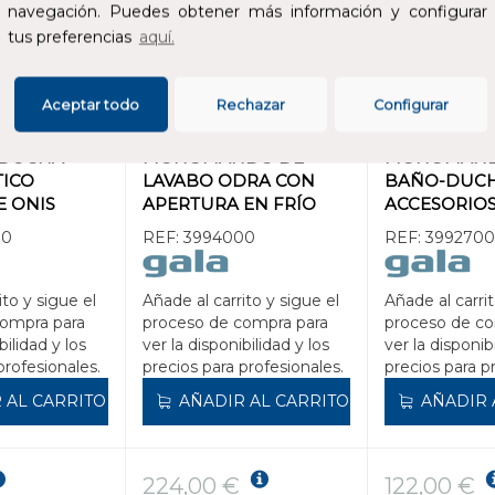
navegación. Puedes obtener más información y configurar
tus preferencias
aquí.
Aceptar todo
Rechazar
Configurar
 DUCHA
MONOMANDO DE
MONOMAND
TICO
LAVABO ODRA CON
BAÑO-DUC
E ONIS
APERTURA EN FRÍO
ACCESORIO
00
REF:
3994000
REF:
399270
ito y sigue el
Añade al carrito y sigue el
Añade al carrit
compra para
proceso de compra para
proceso de co
bilidad y los
ver la disponibilidad y los
ver la disponib
profesionales.
precios para profesionales.
precios para p
 AL CARRITO
AÑADIR AL CARRITO
AÑADIR 
224,00 €
122,00 €