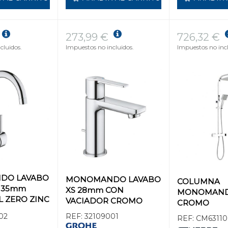
273,99 €
726,32 €
cluidos.
Impuestos no incluidos.
Impuestos no incl
DO LAVABO
MONOMANDO LAVABO
COLUMNA
 35mm
XS 28mm CON
MONOMAND
L ZERO ZINC
VACIADOR CROMO
CROMO
02
REF:
32109001
REF:
CM63110