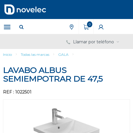
Saltar
Saltar
al
al
contenido
menú
de
0
navegación
Llamar por teléfono
Inicio
Todas las marcas
GALA
LAVABO ALBUS
SEMIEMPOTRAR DE 47,5
REF : 1022501