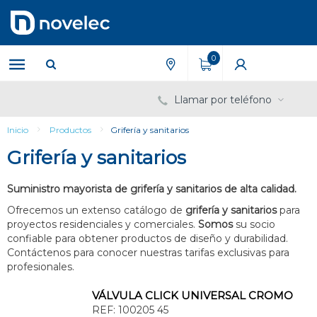
Saltar
Saltar
al
al
contenido
menú
de
0
navegación
Llamar por teléfono
Inicio
Productos
Grifería y sanitarios
Grifería y sanitarios
Suministro mayorista de grifería y sanitarios de alta calidad.
Ofrecemos un extenso catálogo de
grifería y sanitarios
para
proyectos residenciales y comerciales.
Somos
su socio
confiable para obtener productos de diseño y durabilidad.
Contáctenos para conocer nuestras tarifas exclusivas para
profesionales.
VÁLVULA CLICK UNIVERSAL CROMO
REF:
100205 45