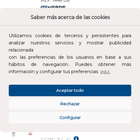
REF:
1446 08
Saber más acerca de las cookies
Añade al carrito y sigue el proceso de
compra para ver la disponibilidad y los
precios para profesionales.
Utilizamos cookies de terceros y persistentes para
analizar nuestros servicios y mostrar publicidad
1.092,51 €
relacionada
Impuestos no incluidos.
con las preferencias de los usuarios en base a sus
hábitos de navegación. Puedes obtener más
AÑADIR AL CARRITO
información y configurar tus preferencias
aquí.
MEZCLADOR TERMOSTÁTICO 1.1/2" ANILLO SISTEMA AHORRO
Aceptar todo
REF:
1450 08
Rechazar
Añade al carrito y sigue el proceso de
Configurar
compra para ver la disponibilidad y los
precios para profesionales.