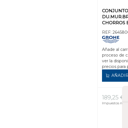
CONJUNT
DU.MUR.BR
CHORROS 
260 SMAR
REF:
264580
28361
Añade al carr
proceso de 
ver la disponi
precios para 
AÑADIR
189,25 €
Impuestos no in