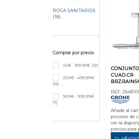
ROCA SANITARIOS
(18)
Comprar por precio
50€ - 199,99€
(12)
CONJUNTO
CUAD.CR
200€ - 499,99€
BRZ.RAIN
(15)
SMARTACTIV
REF:
264810
DU.MUR.31
500€ - 999,99€
(7)
Añade al carr
proceso de 
ver la disponi
precios para 
AÑADIR