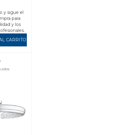
o y sigue el
mpra para
ilidad y los
rofesionales.
AL CARRITO
uidos.