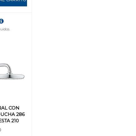
uidos.
AL CON
DUCHA 286
STA 210
0