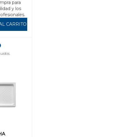
mpra para
ilidad y los
rofesionales.
AL CARRITO
uidos.
HA