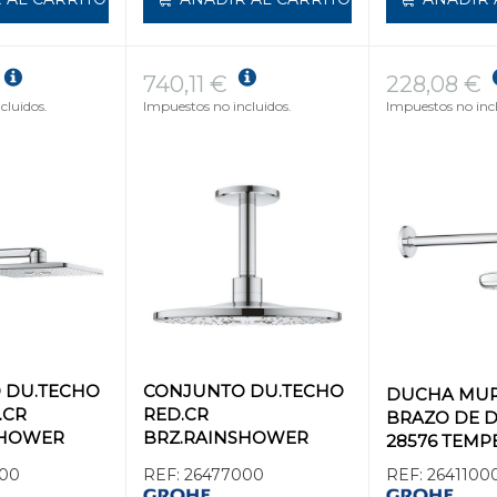
740,11 €
228,08 €
cluidos.
Impuestos no incluidos.
Impuestos no incl
 DU.TECHO
CONJUNTO DU.TECHO
DUCHA MUR
.CR
RED.CR
BRAZO DE 
SHOWER
BRZ.RAINSHOWER
28576 TEMPE
E 2-jet
SMARTACTIVE 2-jet
00
REF:
26477000
REF:
2641100
0
DU.MUR.310