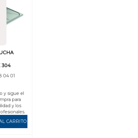
DUCHA
 304
 04 01
o y sigue el
mpra para
ilidad y los
rofesionales.
AL CARRITO