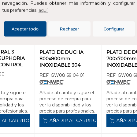
navegación. Puedes obtener más información y configurar
tus preferencias
aquí.
Aceptar todo
Rechazar
Configurar
RAL 3
PLATO DE DUCHA
PLATO DE 
EUPHORIA
800x800mm
700x700mm
TCONTROL
INOXIDABLE 304
INOXIDABLE
SATINADO
SATINADO
00
REF:
GW08 69 04 01
REF:
GW08 68
ito y sigue el
Añade al carrito y sigue el
Añade al carrit
compra para
proceso de compra para
proceso de co
bilidad y los
ver la disponibilidad y los
ver la disponib
profesionales.
precios para profesionales.
precios para p
 AL CARRITO
AÑADIR AL CARRITO
AÑADIR 