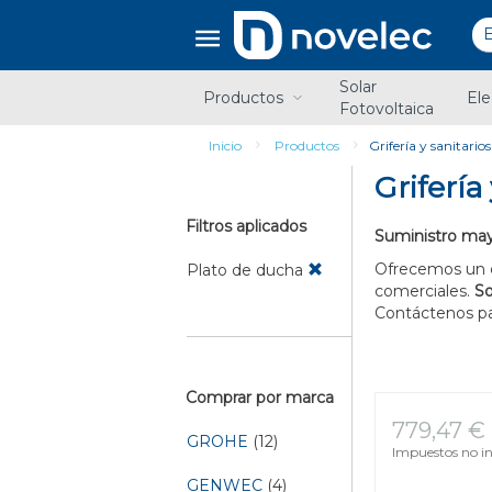
Saltar
Saltar
al
al
contenido
menú
de
Solar
navegación
Productos
Ele
Fotovoltaica
Inicio
Productos
Grifería y sanitarios
Grifería
Filtros aplicados
Suministro mayor
Ofrecemos un 
Plato de ducha
comerciales.
S
Contáctenos par
Comprar por marca
779,47 €
GROHE
(12)
Impuestos no in
GENWEC
(4)