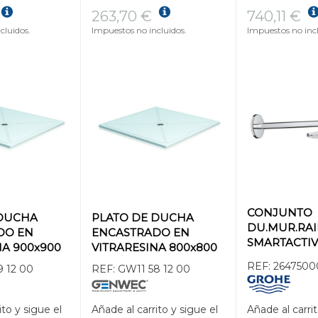
263,70 €
740,11 €
cluidos.
Impuestos no incluidos.
Impuestos no incl
CONJUNTO
 DUCHA
PLATO DE DUCHA
DU.MUR.RA
DO EN
ENCASTRADO EN
SMARTACTIV
NA 900x900
VITRARESINA 800x800
BRZ.430mm
REF:
2647500
9 12 00
REF:
GW11 58 12 00
CHORROS C
ito y sigue el
Añade al carrito y sigue el
Añade al carrit