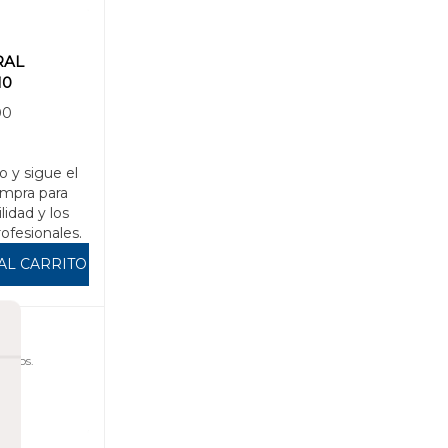
RAL
10
00
o y sigue el
mpra para
ilidad y los
rofesionales.
AL CARRITO
uidos.