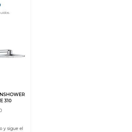
uidos.
INSHOWER
E 310
 2
0
R
o y sigue el