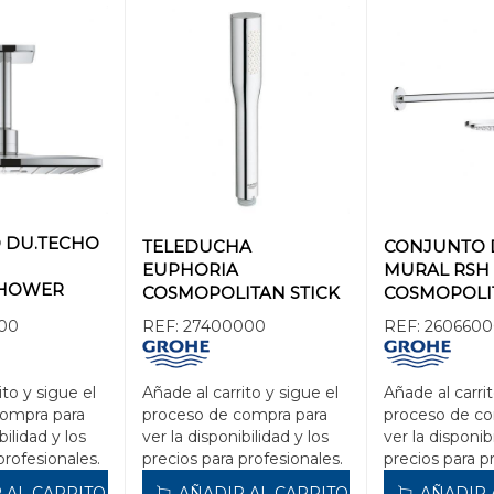
 DU.TECHO
TELEDUCHA
CONJUNTO 
EUPHORIA
MURAL RSH
SHOWER
COSMOPOLITAN STICK
COSMOPOLIT
E 2-jet
00
REF:
27400000
REF:
260660
0
ito y sigue el
Añade al carrito y sigue el
Añade al carrit
compra para
proceso de compra para
proceso de co
bilidad y los
ver la disponibilidad y los
ver la disponib
profesionales.
precios para profesionales.
precios para p
 AL CARRITO
AÑADIR AL CARRITO
AÑADIR 