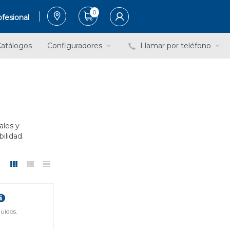
0
fesional
atálogos
Configuradores
Llamar por teléfono
ales y
ilidad.
uidos.