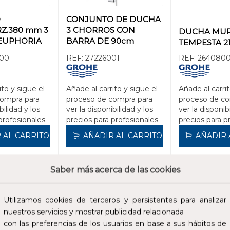
O
CONJUNTO DE DUCHA
Z.380 mm 3
3 CHORROS CON
DUCHA MU
EUPHORIA
BARRA DE 90cm
TEMPESTA 2
TCONTROL
EUPHORIA 110
00
REF:
27226001
REF:
264080
MASSAGE
ito y sigue el
Añade al carrito y sigue el
Añade al carrit
compra para
proceso de compra para
proceso de co
bilidad y los
ver la disponibilidad y los
ver la disponib
profesionales.
precios para profesionales.
precios para p
 AL CARRITO
AÑADIR AL CARRITO
AÑADIR 
Saber más acerca de las cookies
636,50 €
499,75 €
cluidos.
Impuestos no incluidos.
Impuestos no incl
Utilizamos cookies de terceros y persistentes para analizar
nuestros servicios y mostrar publicidad relacionada
con las preferencias de los usuarios en base a sus hábitos de