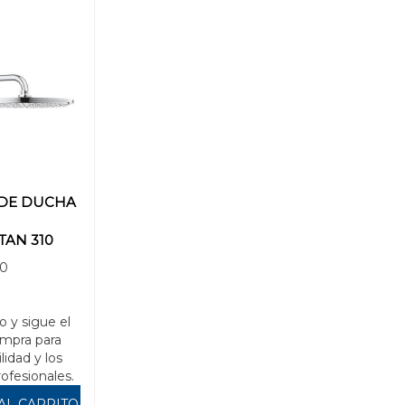
DE DUCHA
AN 310
00
o y sigue el
mpra para
ilidad y los
rofesionales.
AL CARRITO