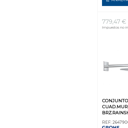
779,47 €
Impuestos no in
CONJUNTO
CUAD.MUR
BRZ.RAIN
SMARTACTIV
REF:
264790
DU.MUR.31