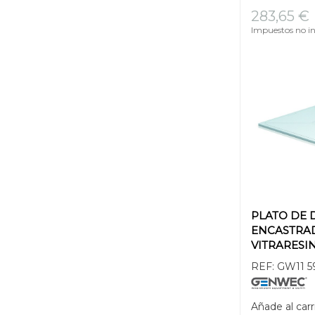
283,65 €
Impuestos no in
PLATO DE
ENCASTRA
VITRARESI
REF:
GW11 5
Añade al carr