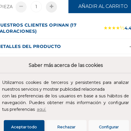
AÑADIR AL CARRITO
PIEZA
UESTROS CLIENTES OPINAN (17
★★★★½
4.
ALORACIONES)
ETALLES DEL PRODUCTO
onomando para lavabo Concetto de 35mm con vaciador, fijació
Saber más acerca de las cookies
e palanca oculta y cartucho de discos cerámicos de 35 mm.
imitador ecológico de caudal. Aísla los conductos de agua
nternos, sin plomo y sin níquel. Caño tubular giratorio y limitador
Utilizamos cookies de terceros y persistentes para analizar
cológico de caudal.
nuestros servicios y mostrar publicidad relacionada
con las preferencias de los usuarios en base a sus hábitos de
SPECIFICACIONES
navegación. Puedes obtener más información y configurar
tus preferencias
aquí.
Aceptar todo
Rechazar
Configurar