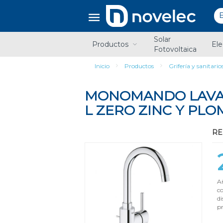
Saltar
Saltar
al
al
contenido
menú
de
Solar
navegación
Productos
Ele
Fotovoltaica
Inicio
Productos
Grifería y sanitario
MONOMANDO LAVA
L ZERO ZINC Y PL
RE
Añ
c
di
pr