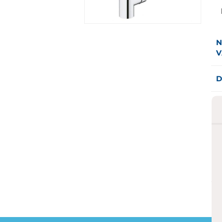
N
V
D
M
d
L
i
e
E