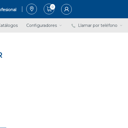
0
fesional
atálogos
Configuradores
Llamar por teléfono
R