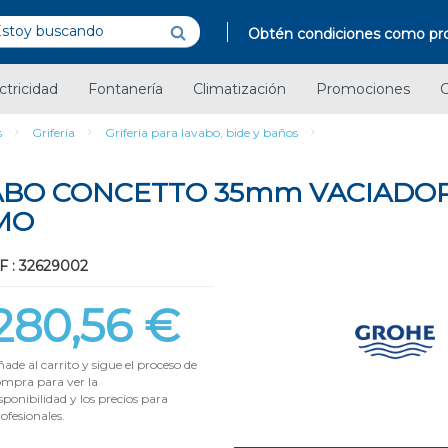
Obtén condiciones como pro
ctricidad
Fontanería
Climatización
Promociones
C
s
Grifería
Griferia para lavabo, bide y baños
BO CONCETTO 35mm VACIADO
OMO
F : 32629002
280,56 €
ade al carrito y sigue el proceso de
ompra para ver la
sponibilidad y los precios para
ofesionales.