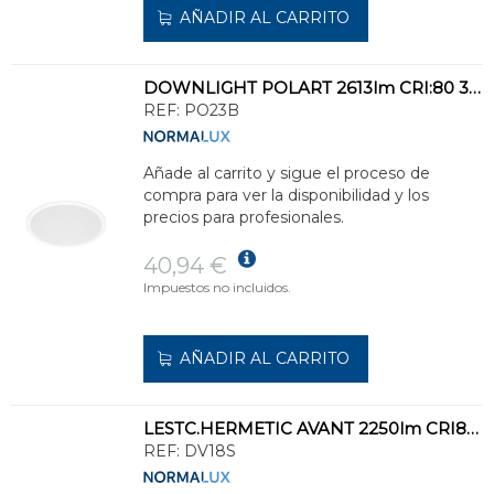
AÑADIR AL CARRITO
DOWNLIGHT POLART 2613lm CRI:80 3000K 114° DF.POLIC.OPAL STD.BL 223mm
REF:
PO23B
Añade al carrito y sigue el proceso de
compra para ver la disponibilidad y los
precios para profesionales.
40,94 €
Impuestos no incluidos.
AÑADIR AL CARRITO
LESTC.HERMETIC AVANT 2250lm CRI80 4000K 135° DF.POLIC.OPAL STD.BL 600x53x41mm
REF:
DV18S