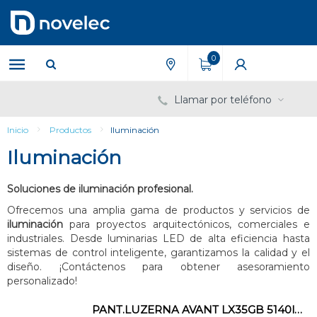
Saltar
Saltar
al
al
contenido
menú
de
0
navegación
Llamar por teléfono
Inicio
Productos
Iluminación
Iluminación
Soluciones de iluminación profesional.
Ofrecemos una amplia gama de productos y servicios de
iluminación
para proyectos arquitectónicos, comerciales e
industriales. Desde luminarias LED de alta eficiencia hasta
sistemas de control inteligente, garantizamos la calidad y el
diseño. ¡Contáctenos para obtener asesoramiento
personalizado!
PANT.LUZERNA AVANT LX35GB 5140lm STD.5000K 50.000h 220-240V 50/60Hz 32W IP20-54