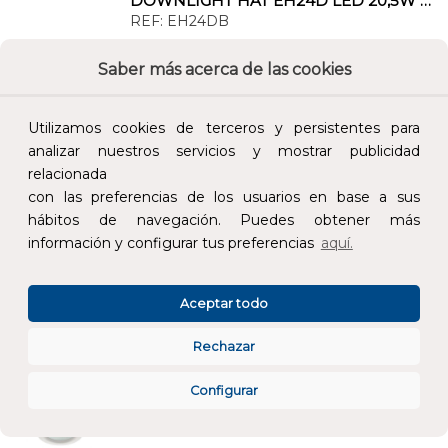
DOWNLIGHT HAT EH24D LED 20,5W 2400lm 4000K BLANCO
REF:
EH24DB
Saber más acerca de las cookies
Añade al carrito y sigue el proceso de
compra para ver la disponibilidad y los
precios para profesionales.
Utilizamos cookies de terceros y persistentes para
analizar nuestros servicios y mostrar publicidad
108,48 €
relacionada
Impuestos no incluidos.
con las preferencias de los usuarios en base a sus
hábitos de navegación. Puedes obtener más
información y configurar tus preferencias
aquí.
AÑADIR AL CARRITO
Aceptar todo
DOWNLIGHT ELIT MICRO EP04O LED 6,4W 885lm 4000K BLANCO
REF:
EP04OB
Rechazar
Añade al carrito y sigue el proceso de
Configurar
compra para ver la disponibilidad y los
precios para profesionales.