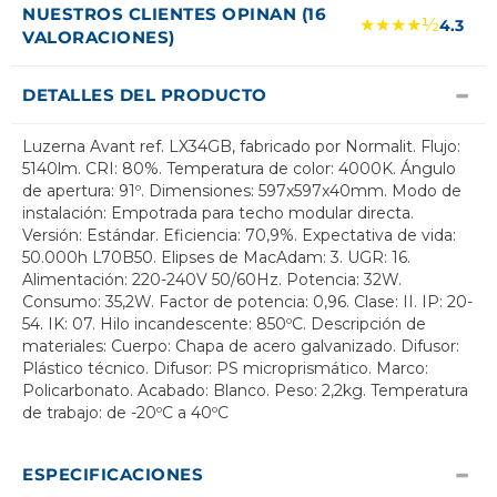
NUESTROS CLIENTES OPINAN (16
★★★★½
4.3
VALORACIONES)
DETALLES DEL PRODUCTO
Luzerna Avant ref. LX34GB, fabricado por Normalit. Flujo:
5140lm. CRI: 80%. Temperatura de color: 4000K. Ángulo
de apertura: 91º. Dimensiones: 597x597x40mm. Modo de
instalación: Empotrada para techo modular directa.
Versión: Estándar. Eficiencia: 70,9%. Expectativa de vida:
50.000h L70B50. Elipses de MacAdam: 3. UGR: 16.
Alimentación: 220-240V 50/60Hz. Potencia: 32W.
Consumo: 35,2W. Factor de potencia: 0,96. Clase: II. IP: 20-
54. IK: 07. Hilo incandescente: 850ºC. Descripción de
materiales: Cuerpo: Chapa de acero galvanizado. Difusor:
Plástico técnico. Difusor: PS microprismático. Marco:
Policarbonato. Acabado: Blanco. Peso: 2,2kg. Temperatura
de trabajo: de -20ºC a 40ºC
ESPECIFICACIONES