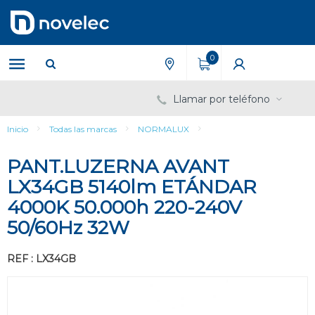
Saltar
Saltar
al
al
contenido
menú
de
0
navegación
Llamar por teléfono
Inicio
Todas las marcas
NORMALUX
PANT.LUZERNA AVANT
LX34GB 5140lm ETÁNDAR
4000K 50.000h 220-240V
50/60Hz 32W
REF : LX34GB