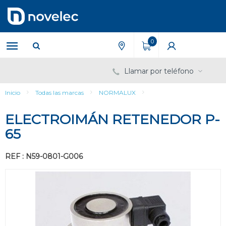
Saltar
Saltar
al
al
contenido
menú
de
0
navegación
Llamar por teléfono
Inicio
Todas las marcas
NORMALUX
ELECTROIMÁN RETENEDOR P-
65
REF : N59-0801-G006