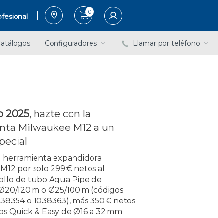
0
fesional
atálogos
Configuradores
Llamar por teléfono
o 2025
, hazte con la
nta Milwaukee M12 a un
pecial
a herramienta expandidora
12 por solo 299 € netos al
rollo de tubo Aqua Pipe de
 Ø20/120 m o Ø25/100 m (códigos
038354 o 1038363), más 350 € netos
ios Quick & Easy de Ø16 a 32 mm