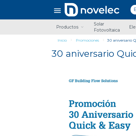
Saltar
Saltar
al
al
contenido
menú
de
Solar
navegación
Productos
Ele
Fotovoltaica
Inicio
Promociones
30 aniversario 
30 aniversario Qui