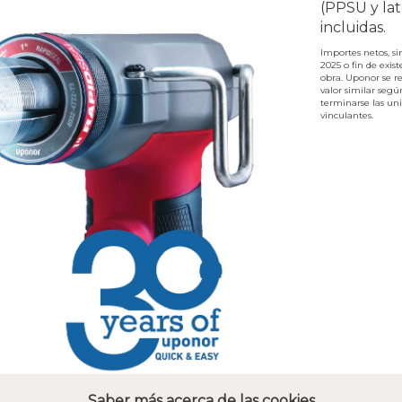
(PPSU y lat
incluidas.
Importes netos, si
2025 o fin de exis
obra. Uponor se re
valor similar segú
terminarse las uni
vinculantes.
Saber más acerca de las cookies