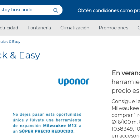
Obtén condiciones como pro
ctricidad
Fontanería
Climatización
Promociones
C
Quick & Easy
ck & Easy
En veran
herramie
precio es
Consigue l
Milwaukee M
comprar 1 
Ø16/100 m,
1038349, 1
en accesor