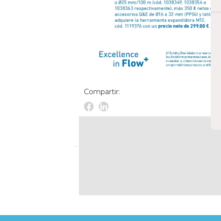
Compartir:
Facebook
Linkedin
Novelec
Novelec