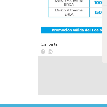
Compartir:
Facebook
Linkedin
Novelec
Novelec