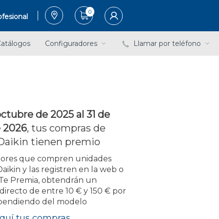
0
fesional
atálogos
Configuradores
Llamar por teléfono
octubre de 2025 al 31 de
 2026
, tus compras de
Daikin tienen premio
adores que compren unidades
Daikin y las registren en la web o
 Te Premia, obtendrán un
irecto de entre 10 € y 150 € por
pendiendo del modelo
aquí tus compras.