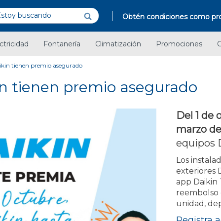
Obtén condiciones como pro
ctricidad
Fontanería
Climatización
Promociones
C
kin tienen premio asegurado
n tienen premio asegurado
Del 1 de 
marzo de
equipos 
Los instal
exteriores 
app Daikin
reembolso d
unidad, de
Registra 