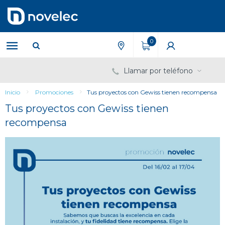
Saltar
Saltar
al
al
contenido
menú
de
0
navegación
Llamar por teléfono
Inicio
Promociones
Tus proyectos con Gewiss tienen recompensa
Tus proyectos con Gewiss tienen
recompensa