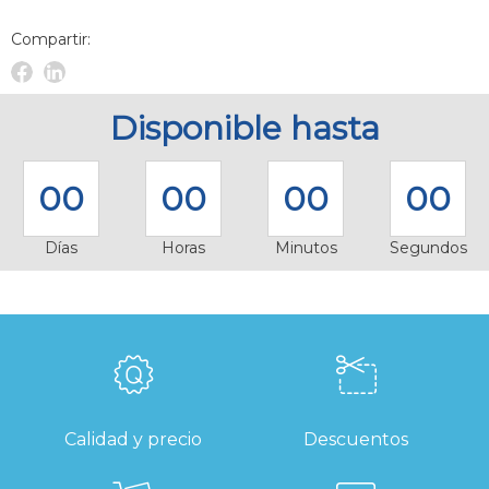
Compartir:
Facebook
Linkedin
Novelec
Novelec
Disponible hasta
00
00
00
00
Días
Horas
Minutos
Segundos
Calidad y precio
Descuentos