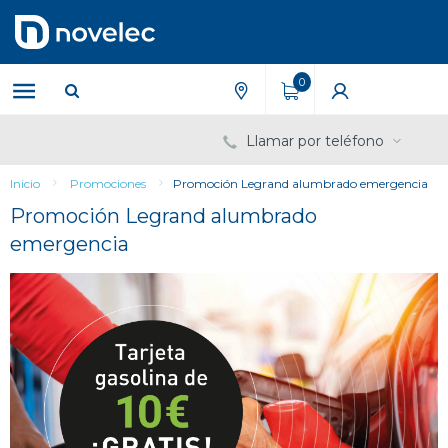
Saltar
Saltar
al
al
contenido
menú
de
0
navegación
Llamar por teléfono
Inicio
Promociones
Promoción Legrand alumbrado emergencia
Promoción Legrand alumbrado
emergencia