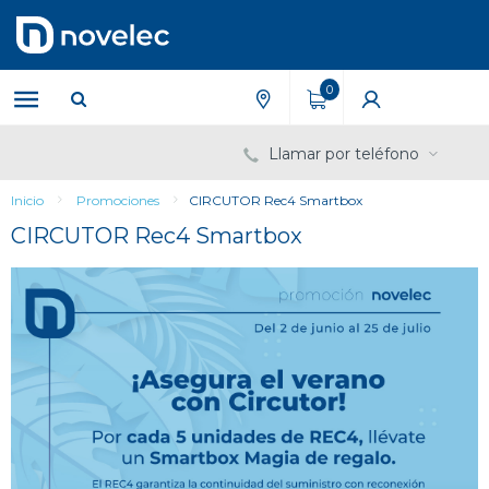
Saltar
Saltar
al
al
contenido
menú
de
0
navegación
Llamar por teléfono
Inicio
Promociones
CIRCUTOR Rec4 Smartbox
CIRCUTOR Rec4 Smartbox