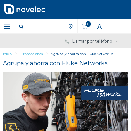
Saltar
Saltar
al
al
contenido
menú
de
0
navegación
Llamar por teléfono
Inicio
Promociones
Agrupa y ahorra con Fluke Networks
Agrupa y ahorra con Fluke Networks