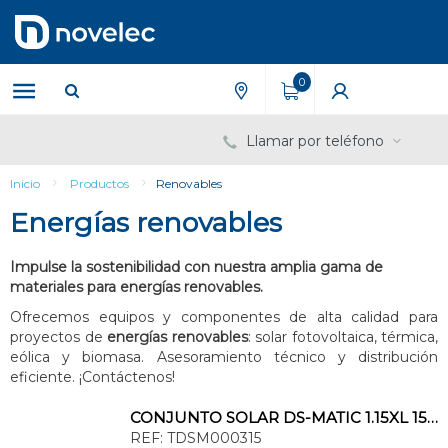
Saltar
Saltar
al
al
contenido
menú
de
0
navegación
Llamar por teléfono
Inicio
Productos
Renovables
Energías renovables
Impulse la sostenibilidad con nuestra amplia gama de
materiales para energías renovables.
Ofrecemos equipos y componentes de alta calidad para
proyectos de
energías renovables
: solar fotovoltaica, térmica,
eólica y biomasa. Asesoramiento técnico y distribución
eficiente. ¡Contáctenos!
CONJUNTO SOLAR DS-MATIC 1.15XL 150l 10m CLASE ENERGÉTICA C
REF:
TDSM000315