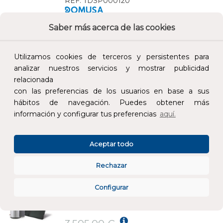
REF:
TDSP000120
Saber más acerca de las cookies
Añade al carrito y sigue el proceso de
compra para ver la disponibilidad y los
precios para profesionales.
Utilizamos cookies de terceros y persistentes para
analizar nuestros servicios y mostrar publicidad
5.518,00 €
relacionada
Impuestos no incluidos.
con las preferencias de los usuarios en base a sus
hábitos de navegación. Puedes obtener más
AÑADIR AL CARRITO
información y configurar tus preferencias
aquí.
CONJUNTO SOLAR DS-MATIC PLUS 1.25 DUO-XL CLASE ENERGÉTICA C
Aceptar todo
REF:
TDSM000325
Rechazar
Añade al carrito y sigue el proceso de
Configurar
compra para ver la disponibilidad y los
precios para profesionales.