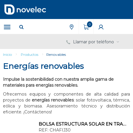
Saltar
Saltar
al
al
contenido
menú
de
0
navegación
Llamar por teléfono
Inicio
Productos
Renovables
Energías renovables
Impulse la sostenibilidad con nuestra amplia gama de
materiales para energías renovables.
Ofrecemos equipos y componentes de alta calidad para
proyectos de
energías renovables
: solar fotovoltaica, térmica,
eólica y biomasa. Asesoramiento técnico y distribución
eficiente. ¡Contáctenos!
BOLSA ESTRUCTURA SOLAR EN TRAMOS d2 300mm PARA CHAPA (BOLSA 2 UNIDADES)
REF:
CHAFIJ30