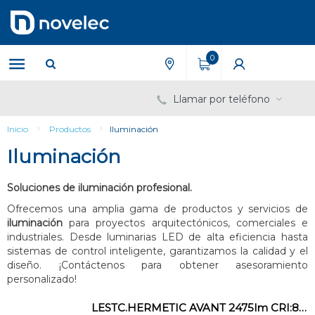
Saltar
Saltar
al
al
contenido
menú
de
0
navegación
Llamar por teléfono
Inicio
Productos
Iluminación
Iluminación
Soluciones de iluminación profesional.
Ofrecemos una amplia gama de productos y servicios de
iluminación
para proyectos arquitectónicos, comerciales e
industriales. Desde luminarias LED de alta eficiencia hasta
sistemas de control inteligente, garantizamos la calidad y el
diseño. ¡Contáctenos para obtener asesoramiento
personalizado!
LESTC.HERMETIC AVANT 2475lm CRI:80 6000K 135° DF.POLIC.OPAL STD.BL 600x53x41mm