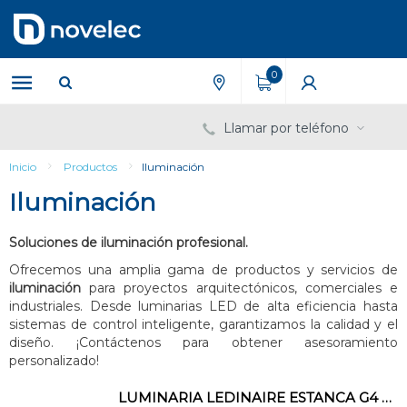
Saltar
Saltar
al
al
contenido
menú
de
0
navegación
Llamar por teléfono
Inicio
Productos
Iluminación
Iluminación
Soluciones de iluminación profesional.
Ofrecemos una amplia gama de productos y servicios de
iluminación
para proyectos arquitectónicos, comerciales e
industriales. Desde luminarias LED de alta eficiencia hasta
sistemas de control inteligente, garantizamos la calidad y el
diseño. ¡Contáctenos para obtener asesoramiento
personalizado!
LUMINARIA LEDINAIRE ESTANCA G4 WT060C LED56S/840 PSU TW1 L1500