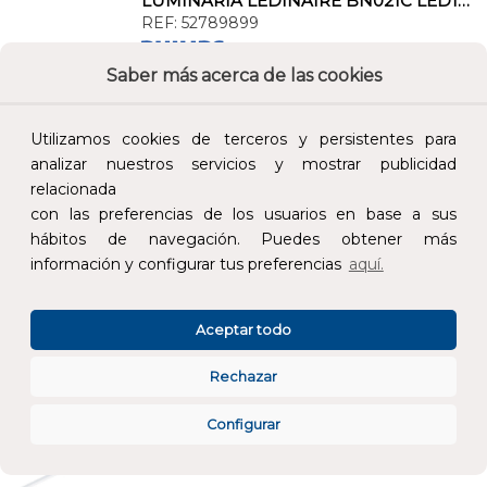
LUMINARIA LEDINAIRE BN021C LED14S/830 L900
REF:
52789899
Saber más acerca de las cookies
Añade al carrito y sigue el proceso de
compra para ver la disponibilidad y los
precios para profesionales.
Utilizamos cookies de terceros y persistentes para
analizar nuestros servicios y mostrar publicidad
16,08 €
relacionada
Impuestos no incluidos.
con las preferencias de los usuarios en base a sus
hábitos de navegación. Puedes obtener más
información y configurar tus preferencias
aquí.
AÑADIR AL CARRITO
Aceptar todo
LUMINARIA LEDINAIRE BN021C LED24S/830 L1500
REF:
52793599
Rechazar
Añade al carrito y sigue el proceso de
Configurar
compra para ver la disponibilidad y los
precios para profesionales.