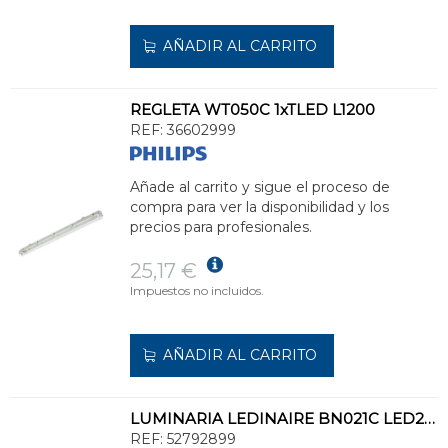
AÑADIR AL CARRITO
REGLETA WT050C 1xTLED L1200
REF:
36602999
Añade al carrito y sigue el proceso de
compra para ver la disponibilidad y los
precios para profesionales.
25,17 €
Impuestos no incluidos.
AÑADIR AL CARRITO
LUMINARIA LEDINAIRE BN021C LED25S/840 L1500
REF:
52792899