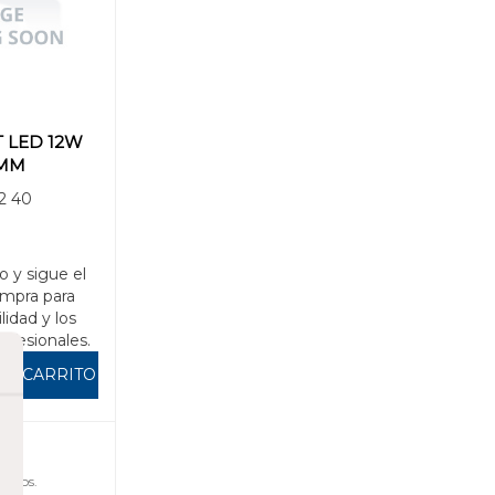
 LED 12W
0MM
2 40
o y sigue el
mpra para
ilidad y los
rofesionales.
AL CARRITO
uidos.