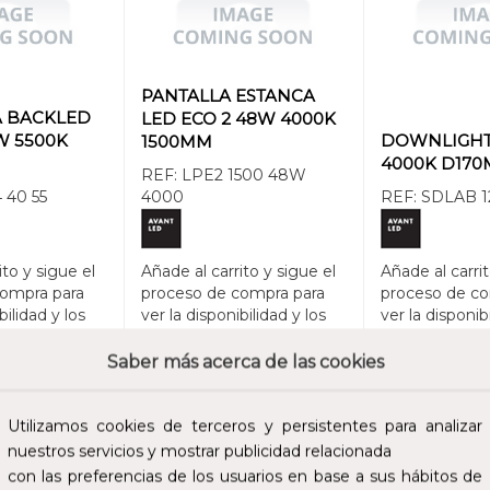
PANTALLA ESTANCA
A BACKLED
LED ECO 2 48W 4000K
W 5500K
DOWNLIGHT
1500MM
4000K D17
REF:
LPE2 1500 48W
 40 55
4000
REF:
SDLAB 1
ito y sigue el
Añade al carrito y sigue el
Añade al carrit
compra para
proceso de compra para
proceso de co
bilidad y los
ver la disponibilidad y los
ver la disponib
profesionales.
precios para profesionales.
precios para p
Saber más acerca de las cookies
 AL CARRITO
AÑADIR AL CARRITO
AÑADIR 
Utilizamos cookies de terceros y persistentes para analizar
nuestros servicios y mostrar publicidad relacionada
56,57 €
168,00 €
con las preferencias de los usuarios en base a sus hábitos de
cluidos.
Impuestos no incluidos.
Impuestos no incl