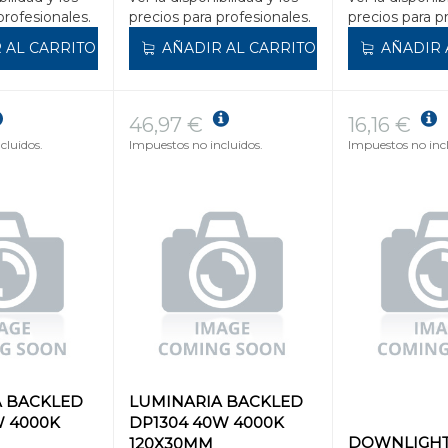
profesionales.
precios para profesionales.
precios para p
 AL CARRITO
AÑADIR AL CARRITO
AÑADIR 
46,97 €
16,16 €
cluidos.
Impuestos no incluidos.
Impuestos no incl
A BACKLED
LUMINARIA BACKLED
W 4000K
DP1304 40W 4000K
DOWNLIGHT
120X30MM