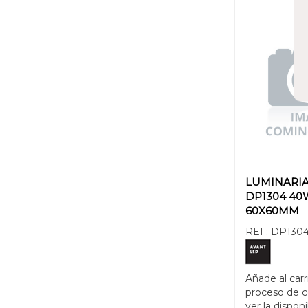
LUMINARI
DP1304 40
60X60MM
REF:
DP1304
Añade al carr
proceso de 
ver la disponi