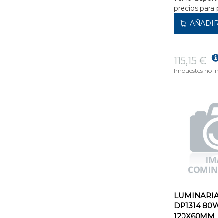
precios para 
AÑADIR
115,15 €
Impuestos no in
LUMINARI
DP1314 80
120X60MM