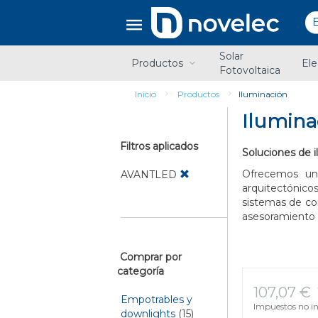
Saltar
Saltar
al
al
contenido
menú
de
Solar
navegación
Productos
Ele
Fotovoltaica
Inicio
Productos
Iluminación
Ilumina
Filtros aplicados
Soluciones de i
Ofrecemos un
AVANTLED
arquitectónico
sistemas de con
asesoramiento 
Comprar por
categoría
107,07 €
Empotrables y
Impuestos no in
downlights
(15)