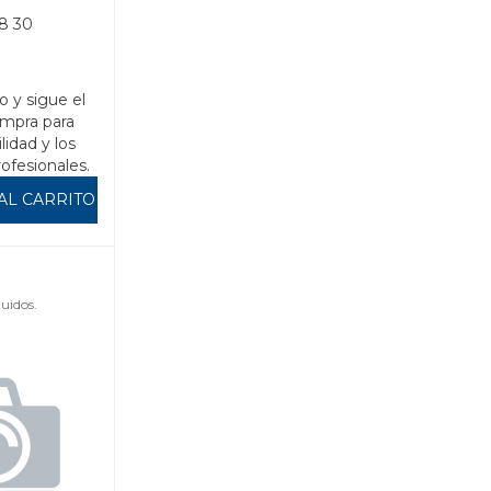
8 30
o y sigue el
mpra para
ilidad y los
rofesionales.
AL CARRITO
uidos.