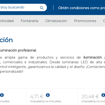
Obtén condiciones como pro
ctricidad
Fontanería
Climatización
Promociones
C
ción
luminación profesional.
a amplia gama de productos y servicios de
iluminación
p
s, comerciales e industriales. Desde luminarias LED de alta e
trol inteligente, garantizamos la calidad y el diseño. ¡Contácte
personalizado!
4,71 €
20,48 €
cluidos.
Impuestos no incluidos.
Impuestos no incl