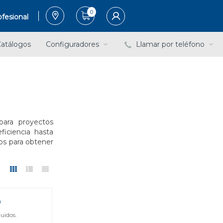
0
fesional
atálogos
Configuradores
Llamar por teléfono
ara proyectos
ficiencia hasta
nos para obtener
uidos.