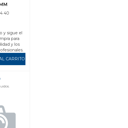
6MM
4 40
o y sigue el
mpra para
ilidad y los
rofesionales.
AL CARRITO
uidos.