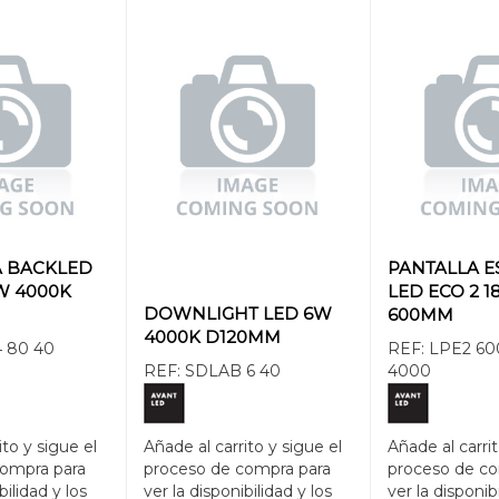
A BACKLED
PANTALLA E
W 4000K
LED ECO 2 
DOWNLIGHT LED 6W
600MM
4000K D120MM
 80 40
REF:
LPE2 60
REF:
SDLAB 6 40
4000
ito y sigue el
Añade al carrito y sigue el
Añade al carrit
compra para
proceso de compra para
proceso de co
bilidad y los
ver la disponibilidad y los
ver la disponib