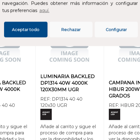
navegación. Puedes obtener más información y configurar
tus preferencias
aquí.
Aceptar todo
Rechazar
Configurar
LUMINARIA BACKLED
A BACKLED
CAMPANA I
DP1314 40W 4000K
W 4000K
HBUR 200W 
120X30MM UGR
GRADOS
REF:
DP1314 40 40
 40 40
120x30 UGR
REF:
HBUR 20
ito y sigue el
Añade al carrito y sigue el
Añade al carrit
compra para
proceso de compra para
proceso de co
bilidad y los
ver la disponibilidad y los
ver la disponib