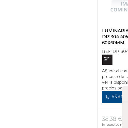
LUMINARI
DP1304 40
60X60MM
REF:
DP1304
Añade al carr
proceso de 
ver la disponi
precios para 
AÑADIR
38,38 €
Impuestos no in