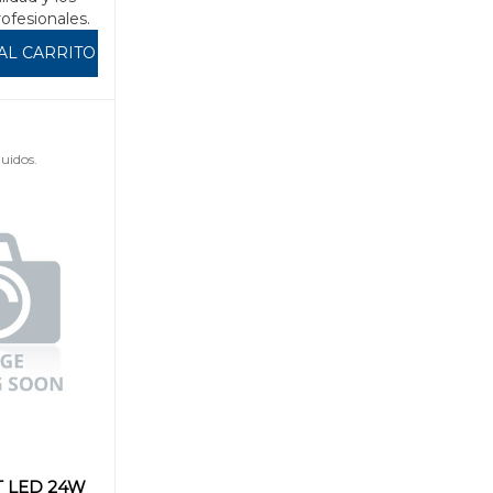
rofesionales.
AL CARRITO
uidos.
 LED 24W