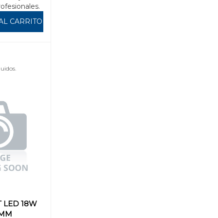
rofesionales.
AL CARRITO
uidos.
 LED 18W
0MM