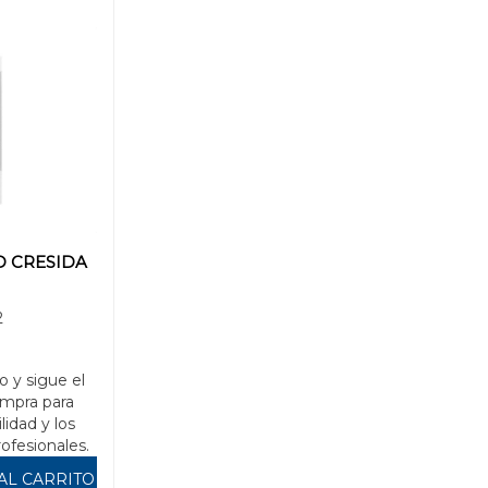
D CRESIDA
2
o y sigue el
mpra para
ilidad y los
rofesionales.
AL CARRITO