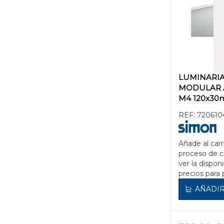
LUMINARIA
MODULAR 
M4 120x3
LOWGLARE
REF:
720610
BLANCO
Añade al carr
proceso de 
ver la disponi
precios para 
AÑADIR