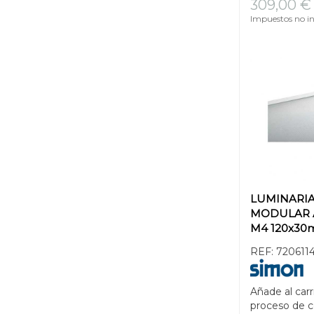
309,00 €
Impuestos no in
LUMINARIA
MODULAR 
M4 120x3
4000K LOW
REF:
720611
BLANCO
Añade al carr
proceso de 