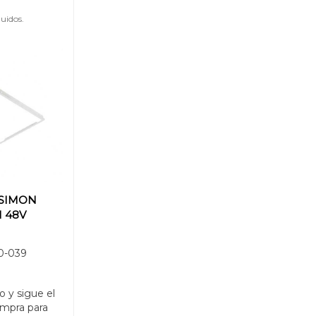
uidos.
 SIMON
M 48V
N 720/726
0-039
L
o y sigue el
mpra para