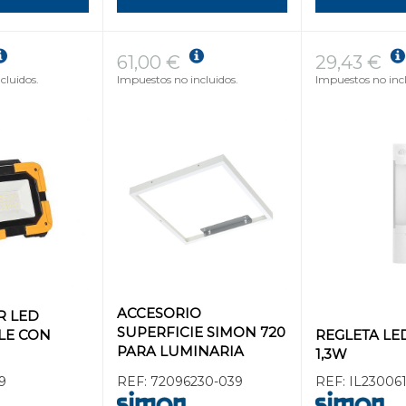
61,00 €
29,43 €
cluidos.
Impuestos no incluidos.
Impuestos no incl
ACCESORIO
R LED
SUPERFICIE SIMON 720
LE CON
REGLETA LE
PARA LUMINARIA
1,3W
60x60mm BLANCO
9
REF:
72096230-039
REF:
IL23006