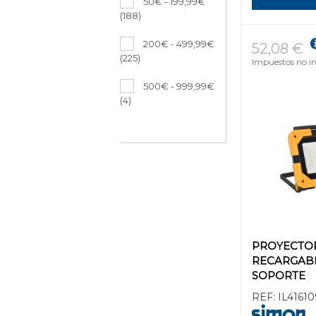
50€ - 199,99€
(188)
200€ - 499,99€
52,08 €
(225)
Impuestos no in
500€ - 999,99€
(4)
PROYECTO
RECARGAB
SOPORTE
REF:
IL41610