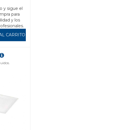
o y sigue el
mpra para
ilidad y los
rofesionales.
AL CARRITO
uidos.