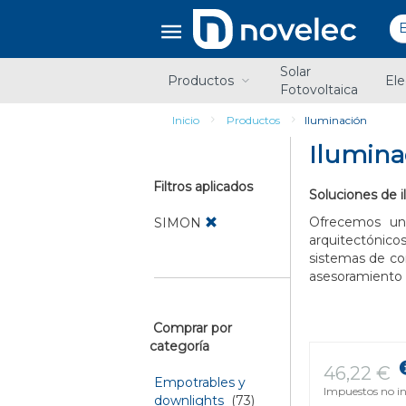
Saltar
Saltar
al
al
contenido
menú
de
Solar
navegación
Productos
Ele
Fotovoltaica
Inicio
Productos
Iluminación
Ilumina
Filtros aplicados
Soluciones de i
Ofrecemos un
SIMON
arquitectónico
sistemas de con
asesoramiento 
Comprar por
categoría
46,22 €
Empotrables y
Impuestos no in
downlights
(73)