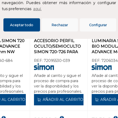
navegación. Puedes obtener más información y configurar
tus preferencias
aquí.
Aceptar todo
Rechazar
Configurar
 SIMON 720
ACCESORIO PERFIL
LUMINARIA 
ADVANCE
OCULTO/SEMIOCULTO
BIO MODUL
0mm NW
SIMON 720-726 PARA
ADVANCE M
 4000K
LUMINARIA SIMON 720
60x60mm L
40-684
REF:
72095530-039
REF:
7206034
BIO DALI DT
ito y sigue el
Añade al carrito y sigue el
Añade al carrit
compra para
proceso de compra para
proceso de co
bilidad y los
ver la disponibilidad y los
ver la disponib
profesionales.
precios para profesionales.
precios para p
 AL CARRITO
AÑADIR AL CARRITO
AÑADIR 