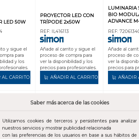
LUMINARIA 
BIO MODUL
PROYECTOR LED CON
ADVANCE M
R LED 50W
TRÍPODE 2x50W
120x30mm 
4
REF:
IL416113
REF:
7206134
BIO DALI DT
ito y sigue el
Añade al carrito y sigue el
Añade al carrit
compra para
proceso de compra para
proceso de co
bilidad y los
ver la disponibilidad y los
ver la disponib
profesionales.
precios para profesionales.
precios para p
 AL CARRITO
AÑADIR AL CARRITO
AÑADIR 
44,00 €
627,00 €
Saber más acerca de las cookies
cluidos.
Impuestos no incluidos.
Impuestos no incl
Utilizamos cookies de terceros y persistentes para analizar
nuestros servicios y mostrar publicidad relacionada
con las preferencias de los usuarios en base a sus hábitos de