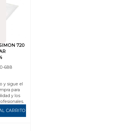
SIMON 720
AR
4
OWGLARE
0-688
8
o y sigue el
mpra para
ilidad y los
rofesionales.
AL CARRITO