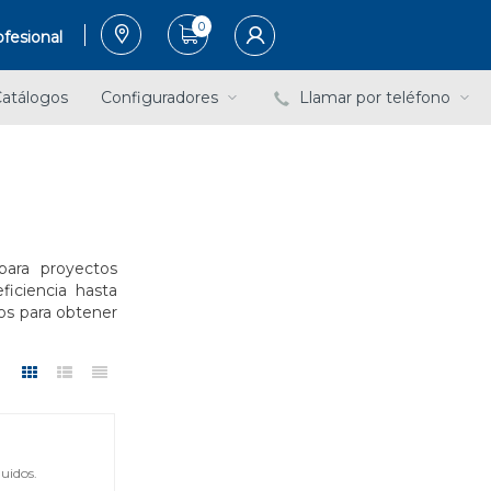
0
fesional
atálogos
Configuradores
Llamar por teléfono
ara proyectos
ficiencia hasta
nos para obtener
uidos.