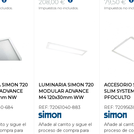
208,00 €
79,50 €
cluidos.
Impuestos no incluidos.
Impuestos no incl
 SIMON 720
LUMINARIA SIMON 720
ACCESORIO
ADVANCE
MODULAR ADVANCE
SLIM SYSTE
0mm NW
M4 120x30mm WW
PFOCULTO
GLARE 1-10V
3000K BLANCO
P/LUM.SIMO
40-684
REF:
72061040-883
REF:
7209563
60x60mm B
ito y sigue el
Añade al carrito y sigue el
Añade al carrit
compra para
proceso de compra para
proceso de co