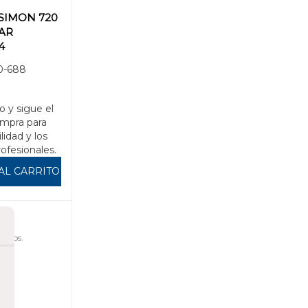
SIMON 720
AR
4
LOWGLARE
0-688
8
o y sigue el
mpra para
ilidad y los
rofesionales.
AL CARRITO
uidos.