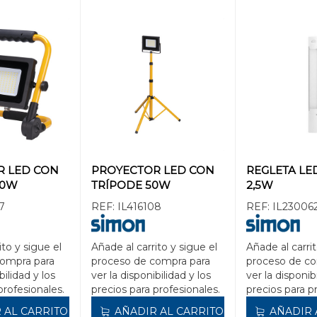
R LED CON
PROYECTOR LED CON
REGLETA LE
30W
TRÍPODE 50W
2,5W
7
REF:
IL416108
REF:
IL23006
ito y sigue el
Añade al carrito y sigue el
Añade al carrit
compra para
proceso de compra para
proceso de co
bilidad y los
ver la disponibilidad y los
ver la disponib
profesionales.
precios para profesionales.
precios para p
 AL CARRITO
AÑADIR AL CARRITO
AÑADIR 