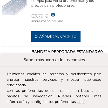
compra para ver la disponibilidad y los
precios para profesionales.
63,76 €
Impuestos no incluidos.
AÑADIR AL CARRITO
BANDEJA PERFORADA ESTÁNDAR 60x400 GALVANIZADO SENZIMIR
REF:
CMPS640
Saber más acerca de las cookies
Añade al carrito y sigue el proceso de
Utilizamos cookies de terceros y persistentes para
compra para ver la disponibilidad y los
analizar nuestros servicios y mostrar publicidad
precios para profesionales.
relacionada
con las preferencias de los usuarios en base a sus
86,78 €
hábitos de navegación. Puedes obtener más
Impuestos no incluidos.
información y configurar tus preferencias
aquí.