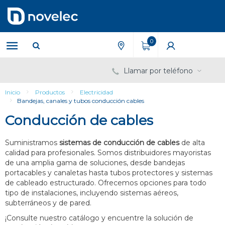
Saltar
Saltar
al
al
contenido
menú
de
0
navegación
Llamar por teléfono
Inicio
Productos
Electricidad
Bandejas, canales y tubos conducción cables
Conducción de cables
Suministramos
sistemas de conducción de cables
de alta
calidad para profesionales. Somos distribuidores mayoristas
de una amplia gama de soluciones, desde bandejas
portacables y canaletas hasta tubos protectores y sistemas
de cableado estructurado. Ofrecemos opciones para todo
tipo de instalaciones, incluyendo sistemas aéreos,
subterráneos y de pared.
¡Consulte nuestro catálogo y encuentre la solución de