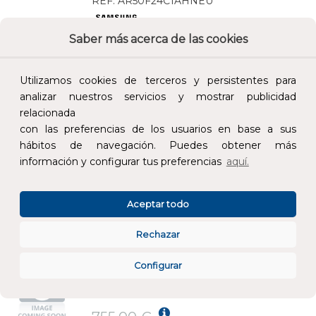
REF:
AR50F24C1AHNEU
Saber más acerca de las cookies
Añade al carrito y sigue el proceso de
compra para ver la disponibilidad y los
precios para profesionales.
Utilizamos cookies de terceros y persistentes para
analizar nuestros servicios y mostrar publicidad
770,00 €
relacionada
Impuestos no incluidos.
con las preferencias de los usuarios en base a sus
hábitos de navegación. Puedes obtener más
AÑADIR AL CARRITO
información y configurar tus preferencias
aquí.
UNIDAD EXTERIOR SPLIT AR60F12C1AWXEU WIND FREE COMFORT S2 FRÍO 3,5kW CAL.4,0kW
Aceptar todo
REF:
AR60F12C1AWXEU
Rechazar
Añade al carrito y sigue el proceso de
Configurar
compra para ver la disponibilidad y los
precios para profesionales.