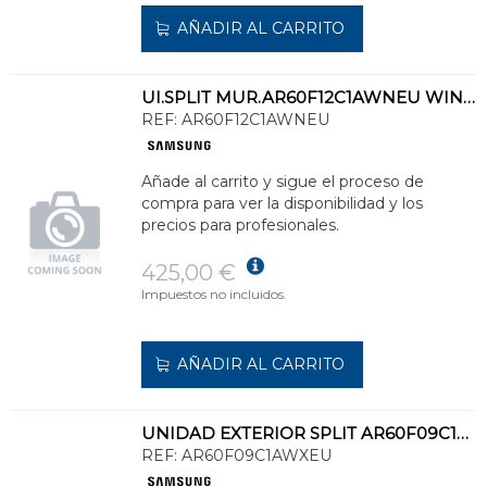
AÑADIR AL CARRITO
UI.SPLIT MUR.AR60F12C1AWNEU WIND FREE COMFORT S2 FRÍO 3,5kW CAL.4,0kW
REF:
AR60F12C1AWNEU
Añade al carrito y sigue el proceso de
compra para ver la disponibilidad y los
precios para profesionales.
425,00 €
Impuestos no incluidos.
AÑADIR AL CARRITO
UNIDAD EXTERIOR SPLIT AR60F09C1AWXEU WIND FREE COMFORT S2 FRÍO 2,5kW CAL.3,2kW
REF:
AR60F09C1AWXEU