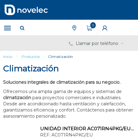
Saltar
Saltar
al
al
contenido
menú
de
0
navegación
Llamar por teléfono
Inicio
Productos
Climatización
Climatización
Soluciones integrales de climatización para su negocio.
Ofrecemos una amplia gama de equipos y sistemas de
climatización
para proyectos comerciales e industriales.
Desde aire acondicionado hasta ventilación y calefacción,
garantizamos eficiencia y confort. Contáctenos para obtener
asesoramiento personalizado.
UNIDAD INTERIOR AC071RN4PKG/EU CASSETTE 360º
REF:
AC071RN4PKG/EU