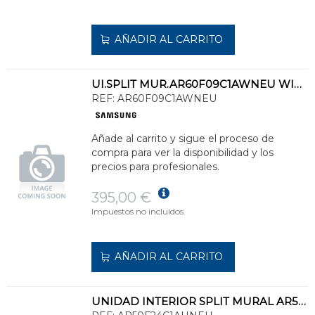
AÑADIR AL CARRITO
UI.SPLIT MUR.AR60F09C1AWNEU WIND FREE COMFORT S2 FRÍO 2,5kW CAL.3,2kW
REF:
AR60F09C1AWNEU
Añade al carrito y sigue el proceso de
compra para ver la disponibilidad y los
precios para profesionales.
395,00 €
Impuestos no incluidos.
AÑADIR AL CARRITO
UNIDAD INTERIOR SPLIT MURAL AR50F24C1AHNEU CEBU S2 FRÍO 6,5kW Y CALOR 7,4kW