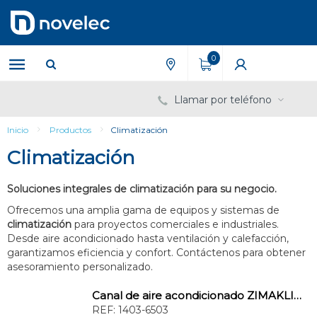
Saltar
Saltar
al
al
contenido
menú
de
0
navegación
Llamar por teléfono
Inicio
Productos
Climatización
Climatización
Soluciones integrales de climatización para su negocio.
Ofrecemos una amplia gama de equipos y sistemas de
climatización
para proyectos comerciales e industriales.
Desde aire acondicionado hasta ventilación y calefacción,
garantizamos eficiencia y confort. Contáctenos para obtener
asesoramiento personalizado.
Canal de aire acondicionado ZIMAKLIMA 1403-6503 compacta ideal para viviendas
REF:
1403-6503