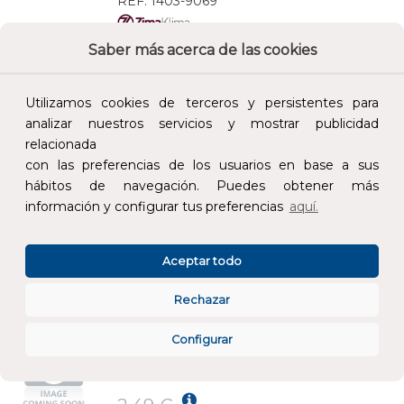
REF:
1403-9069
Saber más acerca de las cookies
Añade al carrito y sigue el proceso de
compra para ver la disponibilidad y los
precios para profesionales.
Utilizamos cookies de terceros y persistentes para
analizar nuestros servicios y mostrar publicidad
8,07 €
relacionada
Impuestos no incluidos.
con las preferencias de los usuarios en base a sus
hábitos de navegación. Puedes obtener más
AÑADIR AL CARRITO
información y configurar tus preferencias
aquí.
Canal de aire acondicionado ZIMAKLIMA 1403-6506 mediana ideal para viviendas
Aceptar todo
REF:
1403-6506
Rechazar
Añade al carrito y sigue el proceso de
Configurar
compra para ver la disponibilidad y los
precios para profesionales.