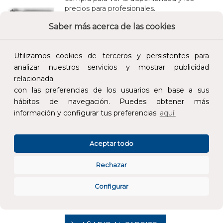
precios para profesionales.
Saber más acerca de las cookies
697,00 €
Impuestos no incluidos.
Utilizamos cookies de terceros y persistentes para
analizar nuestros servicios y mostrar publicidad
AÑADIR AL CARRITO
relacionada
con las preferencias de los usuarios en base a sus
hábitos de navegación. Puedes obtener más
DEPÓSITO DE INERCIA DPAC/DI 6bar 500l ACERO CARBONO
información y configurar tus preferencias
aquí.
REF:
01824
MECALIA
Añade al carrito y sigue el proceso de
Aceptar todo
compra para ver la disponibilidad y los
precios para profesionales.
Rechazar
1.809,00 €
Configurar
Impuestos no incluidos.