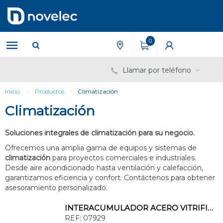
Saltar
Saltar
al
al
contenido
menú
de
0
navegación
Llamar por teléfono
Inicio
Productos
Climatización
Climatización
Soluciones integrales de climatización para su negocio.
Ofrecemos una amplia gama de equipos y sistemas de
climatización
para proyectos comerciales e industriales.
Desde aire acondicionado hasta ventilación y calefacción,
garantizamos eficiencia y confort. Contáctenos para obtener
asesoramiento personalizado.
INTERACUMULADOR ACERO VITRIFICADO AISLADO VERTICAL MURAL 8bar 100l
REF:
07929