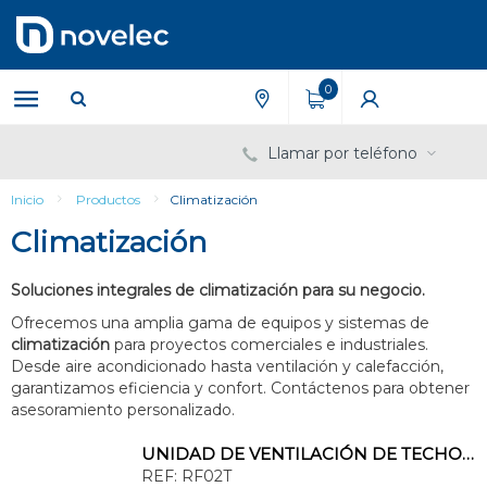
Saltar
Saltar
al
al
contenido
menú
de
0
navegación
Llamar por teléfono
Inicio
Productos
Climatización
Climatización
Soluciones integrales de climatización para su negocio.
Ofrecemos una amplia gama de equipos y sistemas de
climatización
para proyectos comerciales e industriales.
Desde aire acondicionado hasta ventilación y calefacción,
garantizamos eficiencia y confort. Contáctenos para obtener
asesoramiento personalizado.
UNIDAD DE VENTILACIÓN DE TECHO CON 2 VENTILADORES CONEXIÓN SCHUKO
REF:
RF02T