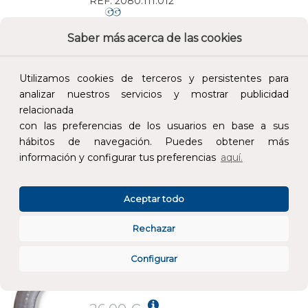
REF:
2080.111.012
Saber más acerca de las cookies
Añade al carrito y sigue el proceso de
compra para ver la disponibilidad y los
precios para profesionales.
Utilizamos cookies de terceros y persistentes para
analizar nuestros servicios y mostrar publicidad
23,38 €
relacionada
Impuestos no incluidos.
con las preferencias de los usuarios en base a sus
hábitos de navegación. Puedes obtener más
AÑADIR AL CARRITO
información y configurar tus preferencias
aquí.
TUBO LIQUID-TIGHT-EF METÁLICO 1/2" GALVANIZADO
Aceptar todo
REF:
2080.111.016
Rechazar
Añade al carrito y sigue el proceso de
Configurar
compra para ver la disponibilidad y los
precios para profesionales.