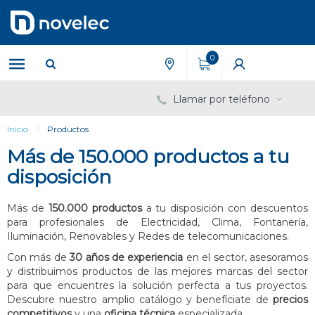
Saltar
Saltar
al
al
contenido
menú
de
0
navegación
Llamar por teléfono
Inicio
Productos
Más de 150.000 productos a tu
disposición
Más de
150.000 productos
a tu disposición con descuentos
para profesionales de Electricidad, Clima, Fontanería,
Iluminación, Renovables y Redes de telecomunicaciones.
Con más de
30 años de experiencia
en el sector, asesoramos
y distribuimos productos de las mejores marcas del sector
para que encuentres la solución perfecta a tus proyectos.
Descubre nuestro amplio catálogo y benefíciate de
precios
competitivos
y una
oficina técnica
especializada.