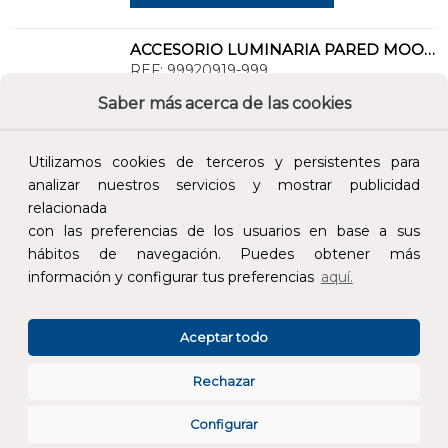
ACCESORIO LUMINARIA PARED MOOD X-LESS 25
REF:
99920919-999
Saber más acerca de las cookies
Añade al carrito y sigue el proceso de
compra para ver la disponibilidad y los
Utilizamos cookies de terceros y persistentes para
precios para profesionales.
analizar nuestros servicios y mostrar publicidad
25,80 €
relacionada
con las preferencias de los usuarios en base a sus
Impuestos no incluidos.
hábitos de navegación. Puedes obtener más
información y configurar tus preferencias
aquí.
AÑADIR AL CARRITO
Aceptar todo
TRAMO UNIÓN SIMON SLIM SYSTEM 48V SUSPENDIDO ON BOARD DIMMER CON VARILLA BLANCO
REF:
91899192-000
Rechazar
Configurar
Añade al carrito y sigue el proceso de