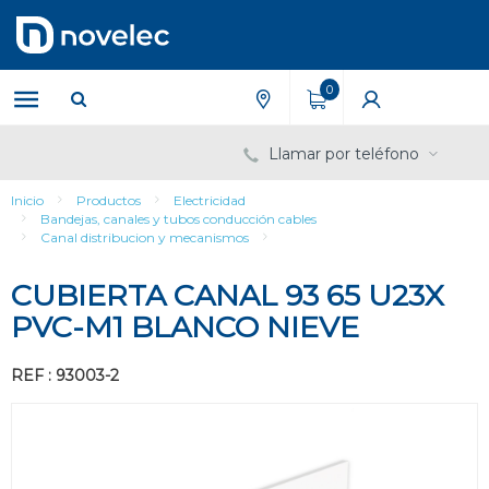
Saltar
Saltar
al
al
contenido
menú
de
0
navegación
Llamar por teléfono
Inicio
Productos
Electricidad
Bandejas, canales y tubos conducción cables
Canal distribucion y mecanismos
CUBIERTA CANAL 93 65 U23X
PVC-M1 BLANCO NIEVE
REF : 93003-2