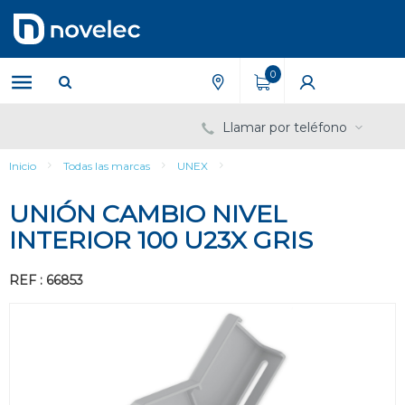
Saltar
Saltar
al
al
contenido
menú
de
0
navegación
Llamar por teléfono
Inicio
Todas las marcas
UNEX
UNIÓN CAMBIO NIVEL
INTERIOR 100 U23X GRIS
REF : 66853