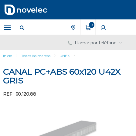
Saltar
Saltar
al
al
contenido
menú
de
0
navegación
Llamar por teléfono
Inicio
Todas las marcas
UNEX
CANAL PC+ABS 60x120 U42X
GRIS
REF : 60.120.88