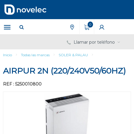
Saltar
Saltar
al
al
contenido
menú
de
0
navegación
Llamar por teléfono
Inicio
Todas las marcas
SOLER & PALAU
AIRPUR 2N (220/240V50/60HZ)
REF : 5250010800