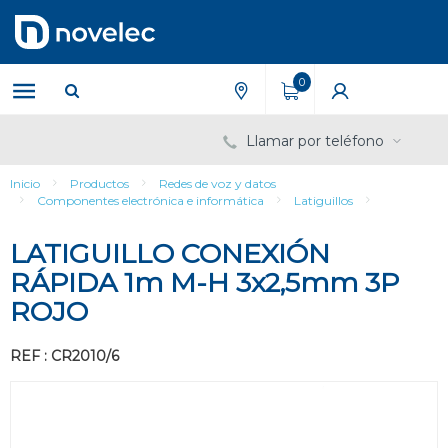
Saltar
Saltar
al
al
contenido
menú
de
0
navegación
Llamar por teléfono
Inicio
Productos
Redes de voz y datos
Componentes electrónica e informática
Latiguillos
LATIGUILLO CONEXIÓN
RÁPIDA 1m M-H 3x2,5mm 3P
ROJO
REF : CR2010/6