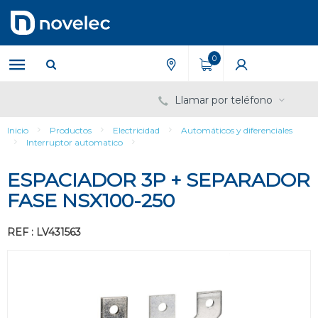
Saltar
Saltar
al
al
contenido
menú
de
0
navegación
Llamar por teléfono
Inicio
Productos
Electricidad
Automáticos y diferenciales
Interruptor automatico
ESPACIADOR 3P + SEPARADOR
FASE NSX100-250
REF : LV431563