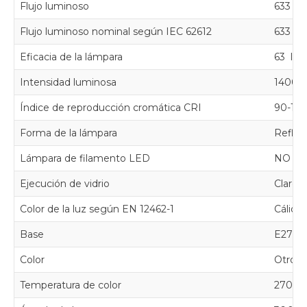
Flujo luminoso
633 - 
Flujo luminoso nominal según IEC 62612
633 l
Eficacia de la lámpara
63 lm
Intensidad luminosa
1400 
Índice de reproducción cromática CRI
90-100
Forma de la lámpara
Refle
Lámpara de filamento LED
NO
Ejecución de vidrio
Claro
Color de la luz según EN 12462-1
Cálido
Base
E27
Color
Otros
Temperatura de color
2700 