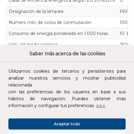
Clase de eficiencia energética según EU 2019/2015
G
Designación de la lámpara
PAR3
Número mín. de ciclos de conmutación
1000
Consumo de energía ponderado en 1.000 horas
10 kW
Vida útil media nominal
25000
Saber más acerca de las cookies
Posibilidad de operación remota
NO
Con detector de movimiento
NO
Utilizamos cookies de terceros y persistentes para
Con control remoto
NO
analizar nuestros servicios y mostrar publicidad
relacionada
Con interruptor crepuscular
NO
con las preferencias de los usuarios en base a sus
hábitos de navegación. Puedes obtener más
Seguridad fotobiológica según EN 62471
RG1
información y configurar tus preferencias
aquí.
Compatible con Apple HomeKit
NO
Compatible con Google Assistant
NO
Aceptar todo
Compatible con Amazon Alexa
NO