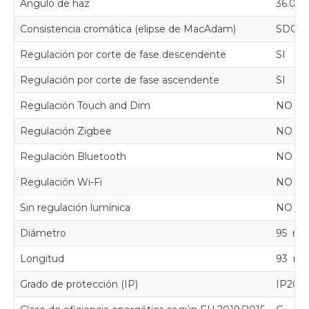
Ángulo de haz
36.00 
Consistencia cromática (elipse de MacAdam)
SDC
Regulación por corte de fase descendente
SI
Regulación por corte de fase ascendente
SI
Regulación Touch and Dim
NO
Regulación Zigbee
NO
Regulación Bluetooth
NO
Regulación Wi-Fi
NO
Sin regulación lumínica
NO
Diámetro
95 m
Longitud
93 m
Grado de protección (IP)
IP20