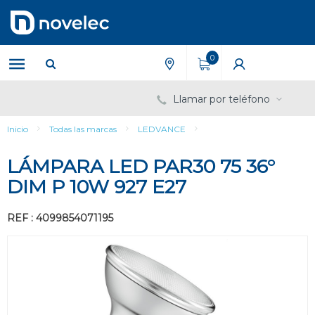
Saltar
Saltar
al
al
contenido
menú
de
0
navegación
Llamar por teléfono
Inicio
Todas las marcas
LEDVANCE
LÁMPARA LED PAR30 75 36°
DIM P 10W 927 E27
REF : 4099854071195