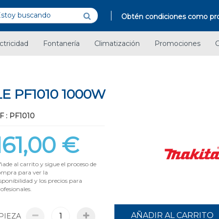
Obtén condiciones como pro
ctricidad
Fontanería
Climatización
Promociones
C
 PF1010 1000W
F : PF1010
161,00 €
ade al carrito y sigue el proceso de
ompra para ver la
sponibilidad y los precios para
ofesionales.
AÑADIR AL CARRITO
PIEZA