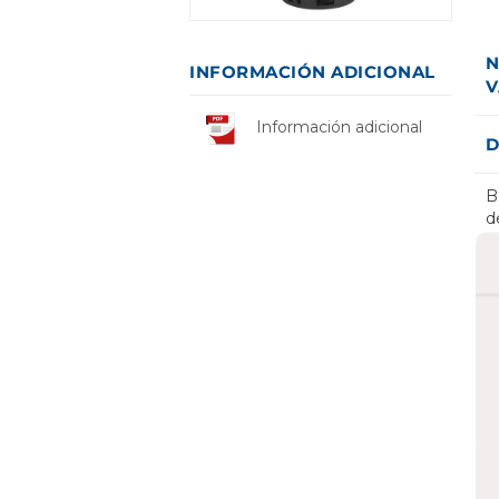
N
INFORMACIÓN ADICIONAL
V
Información adicional
D
B
d
L
m
a
c
a
re
E