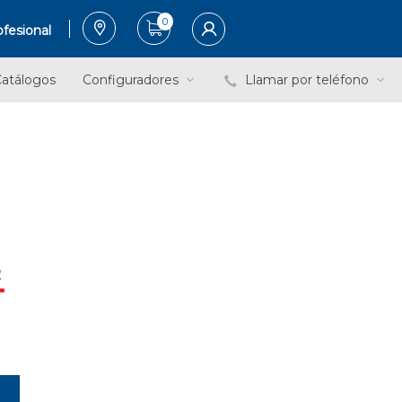
0
fesional
atálogos
Configuradores
Llamar por teléfono