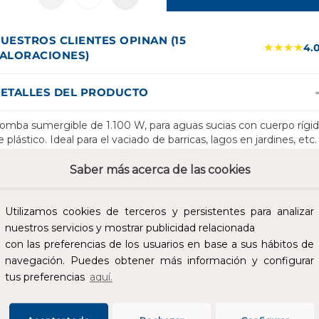
UESTROS CLIENTES OPINAN (15
★★★★
4.
ALORACIONES)
ETALLES DEL PRODUCTO
omba sumergible de 1.100 W, para aguas sucias con cuerpo rígi
e plástico. Ideal para el vaciado de barricas, lagos en jardines, etc.
a doble junta con aceite asegura una larga duración de la vida del
otor. El interruptor se puede ajustar para que se encienda o
Saber más acerca de las cookies
pague dependiendo del nivel del agua. También puede utilizarse
omo bomba de emergencia en caso de inundaciones donde el
gua está cargada de lodo, gracias a las amplias aberturas de la
Utilizamos cookies de terceros y persistentes para analizar
jilla de aspiración.
nuestros servicios y mostrar publicidad relacionada
con las preferencias de los usuarios en base a sus hábitos de
navegación. Puedes obtener más información y configurar
SPECIFICACIONES
tus preferencias
aquí.