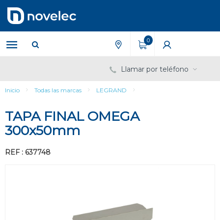
Saltar
Saltar
al
al
contenido
menú
de
0
navegación
Llamar por teléfono
Inicio
Todas las marcas
LEGRAND
TAPA FINAL OMEGA
300x50mm
REF : 637748