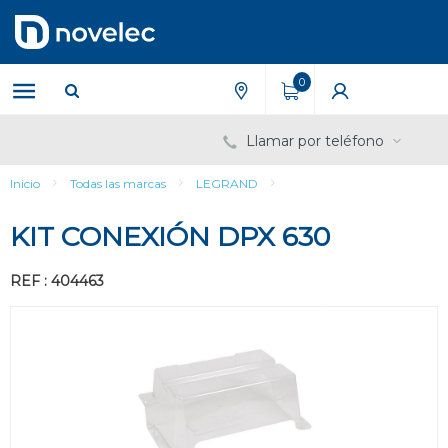
Saltar
Saltar
al
al
contenido
menú
de
0
navegación
Llamar por teléfono
Inicio
Todas las marcas
LEGRAND
KIT CONEXIÓN DPX 630
REF : 404463