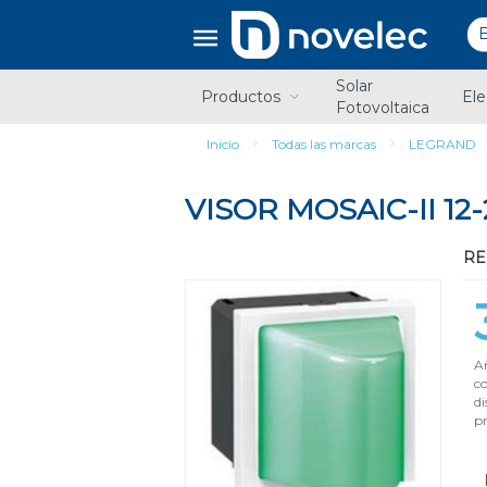
Saltar
Saltar
al
al
contenido
menú
de
Solar
navegación
Productos
Ele
Fotovoltaica
Inicio
Todas las marcas
LEGRAND
VISOR MOSAIC-II 12
RE
Añ
c
di
pr