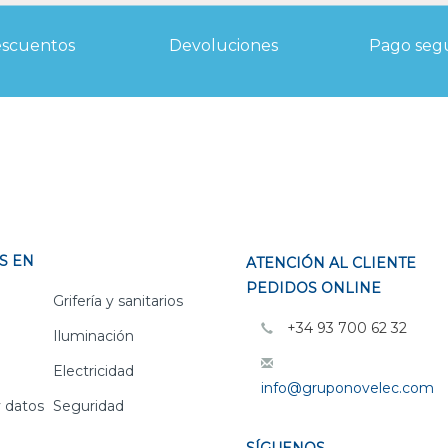
scuentos
Devoluciones
Pago seg
S EN
ATENCIÓN AL CLIENTE
PEDIDOS ONLINE
Grifería y sanitarios
+34 93 700 62 32
Iluminación
Electricidad
info@gruponovelec.com
 datos
Seguridad
SÍGUENOS