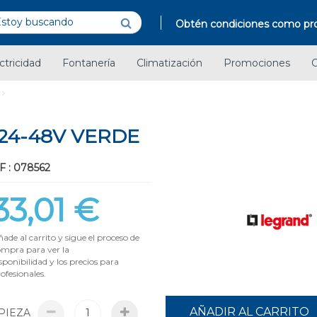
Obtén condiciones como pro
ctricidad
Fontanería
Climatización
Promociones
C
-24-48V VERDE
F : 078562
33,01 €
ade al carrito y sigue el proceso de
ompra para ver la
sponibilidad y los precios para
ofesionales.
AÑADIR AL CARRITO
PIEZA