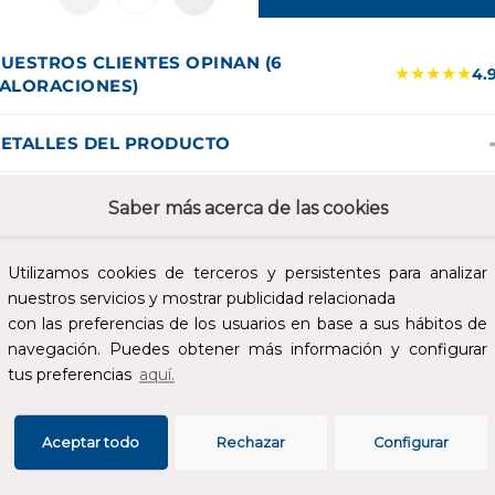
UESTROS CLIENTES OPINAN (6
★★★★★
4.
ALORACIONES)
ETALLES DEL PRODUCTO
ISOR MOSAIC-II 12-24-48V verde. Pilotos salientes - 2 módulos
Saber más acerca de las cookies
2-24 V~/= - 0,6 W - Verde. Mosaic - Señalización luminosa y
cústica.
Utilizamos cookies de terceros y persistentes para analizar
nuestros servicios y mostrar publicidad relacionada
SPECIFICACIONES
con las preferencias de los usuarios en base a sus hábitos de
navegación. Puedes obtener más información y configurar
tus preferencias
aquí.
Aceptar todo
Rechazar
Configurar