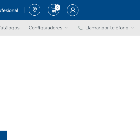
0
fesional
atálogos
Configuradores
Llamar por teléfono