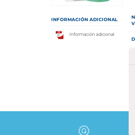
N
INFORMACIÓN ADICIONAL
V
Información adicional
D
V
1
a
E