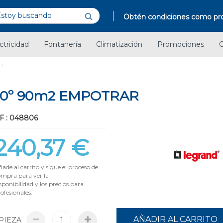
Obtén condiciones como pro
ctricidad
Fontanería
Climatización
Promociones
C
60º 90m2 EMPOTRAR
F : 048806
240,37 €
ade al carrito y sigue el proceso de
ompra para ver la
sponibilidad y los precios para
ofesionales.
AÑADIR AL CARRITO
PIEZA