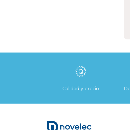
E
m
E
Calidad y precio
De