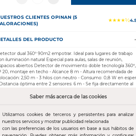
UESTROS CLIENTES OPINAN (5
★★★★½
4.
ALORACIONES)
ETALLES DEL PRODUCTO
etector dual 360º 90m2 empotrar. Ideal para lugares de trabajo
on iluminación natural Especial para aulas, salas de reunión,
spacios abiertos Detector de movimiento doble tecnología 360º,
P 20, montaje en techo - Alcance 8 m - Altura recomendada de
olocación: 2,50 m - 3 hilos con neutro - Consumo: 0,8 W en espe
 Distancia óptima entre 2 sensores: 6 m - Se fija directamente al
also techo con garras de montaje (incluidas) o se instala en una
aja Batibox, 50mm de profundidad - Conexión mediante bornas
Saber más acerca de las cookies
utomáticas - Pueden montarse en superficie sobre el techo
tilizando el accesorio Ref. 0 488 75 . Detectores de 1 salida para
spacios con iluminación natural Verificación de presencia y
Utilizamos cookies de terceros y persistentes para analizar
uminosidad constante, apagado cuando la luz natural es suficient
nuestros servicios y mostrar publicidad relacionada
 2 posibles modos de funcionamiento: - Modo Auto: Encendido y
con las preferencias de los usuarios en base a sus hábitos de
pagado automátcio en función de la detección - Modo Eco:
navegación. Puedes obtener más información y configurar