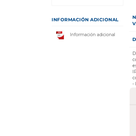
N
INFORMACIÓN ADICIONAL
V
Información adicional
D
D
c
e
I
c
-
f
c
a
u
e
l
-
a