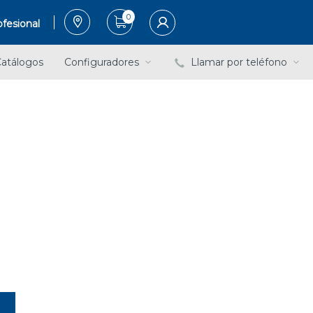
0
fesional
atálogos
Configuradores
Llamar por teléfono