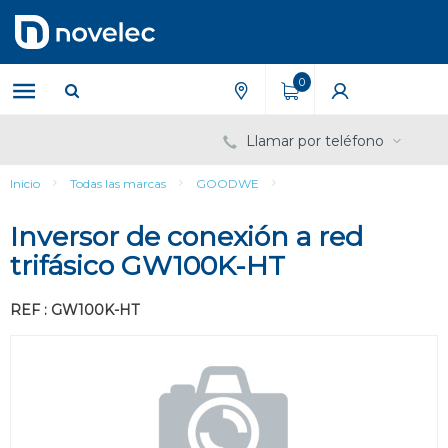
Saltar
Saltar
al
al
contenido
menú
de
0
navegación
Llamar por teléfono
Inicio
Todas las marcas
GOODWE
Inversor de conexión a red
trifásico GW100K-HT
REF : GW100K-HT