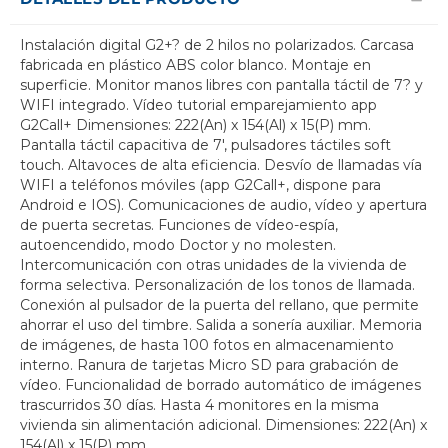
Instalación digital G2+? de 2 hilos no polarizados. Carcasa
fabricada en plástico ABS color blanco. Montaje en
superficie. Monitor manos libres con pantalla táctil de 7? y
WIFI integrado. Vídeo tutorial emparejamiento app
G2Call+ Dimensiones: 222(An) x 154(Al) x 15(P) mm.
Pantalla táctil capacitiva de 7', pulsadores táctiles soft
touch. Altavoces de alta eficiencia. Desvío de llamadas vía
WIFI a teléfonos móviles (app G2Call+, dispone para
Android e IOS). Comunicaciones de audio, vídeo y apertura
de puerta secretas. Funciones de vídeo-espía,
autoencendido, modo Doctor y no molesten.
Intercomunicación con otras unidades de la vivienda de
forma selectiva. Personalización de los tonos de llamada.
Conexión al pulsador de la puerta del rellano, que permite
ahorrar el uso del timbre. Salida a sonería auxiliar. Memoria
de imágenes, de hasta 100 fotos en almacenamiento
interno. Ranura de tarjetas Micro SD para grabación de
vídeo. Funcionalidad de borrado automático de imágenes
trascurridos 30 días. Hasta 4 monitores en la misma
vivienda sin alimentación adicional. Dimensiones: 222(An) x
154(Al) x 15(P) mm.