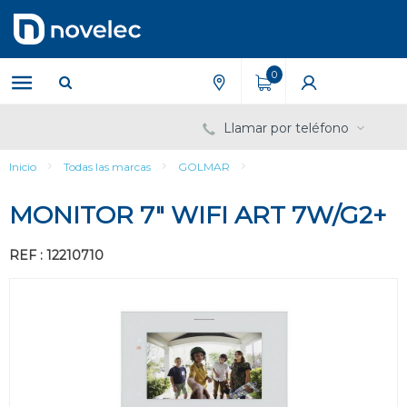
Saltar
Saltar
al
al
contenido
menú
de
0
navegación
Llamar por teléfono
Inicio
Todas las marcas
GOLMAR
MONITOR 7" WIFI ART 7W/G2+
REF : 12210710