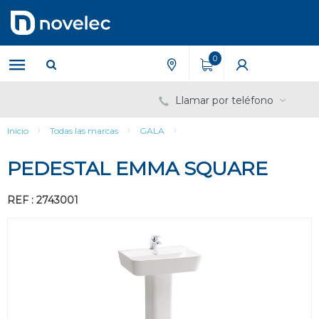
Saltar
Saltar
al
al
contenido
menú
de
0
navegación
Llamar por teléfono
Inicio
Todas las marcas
GALA
PEDESTAL EMMA SQUARE
REF : 2743001