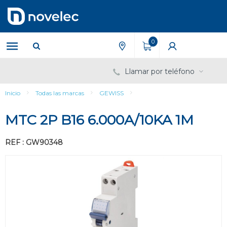
Saltar
Saltar
al
al
contenido
menú
de
0
navegación
Llamar por teléfono
Inicio
Todas las marcas
GEWISS
MTC 2P B16 6.000A/10KA 1M
REF : GW90348