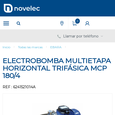
Saltar
Saltar
al
al
contenido
menú
de
0
navegación
Llamar por teléfono
Inicio
Todas las marcas
EBARA
ELECTROBOMBA MULTIETAPA
HORIZONTAL TRIFÁSICA MCP
180/4
REF : 6241521014A