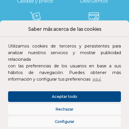
Calidad y precio
Descuentos
Saber más acerca de las cookies
Devoluciones
Pago seguro
Utilizamos cookies de terceros y persistentes para
analizar nuestros servicios y mostrar publicidad
relacionada
con las preferencias de los usuarios en base a sus
Atención al cliente
hábitos de navegación. Puedes obtener más
información y configurar tus preferencias
aquí.
Aceptar todo
Rechazar
CONÓCENOS
Configurar
ESPECIALISTAS EN