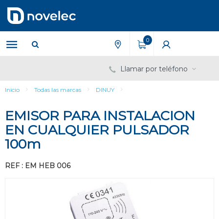
Saltar
Saltar
al
al
contenido
menú
de
0
navegación
Llamar por teléfono
Inicio
Todas las marcas
DINUY
EMISOR PARA INSTALACION
EN CUALQUIER PULSADOR
100m
REF : EM HEB 006