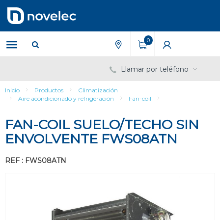
Saltar
Saltar
al
al
contenido
menú
de
0
navegación
Llamar por teléfono
Inicio
Productos
Climatización
Aire acondicionado y refrigeración
Fan-coil
FAN-COIL SUELO/TECHO SIN
ENVOLVENTE FWS08ATN
REF : FWS08ATN