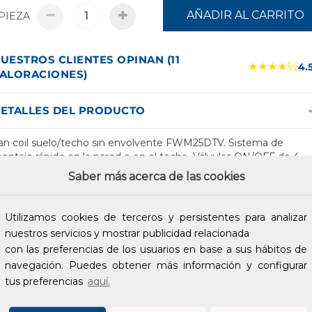
AÑADIR AL CARRITO
PIEZA
UESTROS CLIENTES OPINAN (11
★★★★½
4.
ALORACIONES)
ETALLES DEL PRODUCTO
an coil suelo/techo sin envolvente FWM25DTV. Sistema de
ontaje rápido en la pared o en el techo. Válvulas ON/OFF de 4
omas y 3 vías preinstaladas disponibles. Las válvulas están aislada
Saber más acerca de las cookies
or lo que no es necesaria la instalación de otra bandeja de drenaj
as válvulas contienen válvulas de equilibrado y un alojamiento de
ensor. Conexiones de acople rápido para las opciones eléctricas: 
Utilizamos cookies de terceros y persistentes para analizar
s necesario utilizar herramientas. El filtro de aire se puede quitar
nuestros servicios y mostrar publicidad relacionada
ácilmente para limpiarlo.
con las preferencias de los usuarios en base a sus hábitos de
navegación. Puedes obtener más información y configurar
SPECIFICACIONES
tus preferencias
aquí.