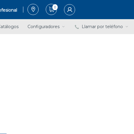
0
fesional
atálogos
Configuradores
Llamar por teléfono