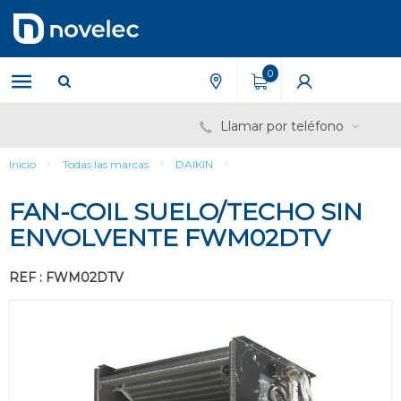
Saltar
Saltar
al
al
contenido
menú
de
0
navegación
Llamar por teléfono
Inicio
Todas las marcas
DAIKIN
FAN-COIL SUELO/TECHO SIN
ENVOLVENTE FWM02DTV
REF : FWM02DTV