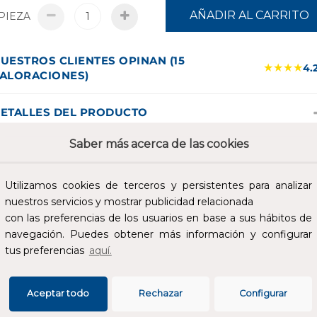
AÑADIR AL CARRITO
PIEZA
UESTROS CLIENTES OPINAN (15
★★★★
4.
ALORACIONES)
ETALLES DEL PRODUCTO
Saber más acerca de las cookies
Next M-S2, Cajas de recarga. Comunicaciones: Inalámbricas
WPAN). Tipo Salida: 230 Vca - 32 A - 7.4 kW. Tipo conector: Base
ipo 2. Tipo red: Monofásica. Nº Tomas: 1.
Utilizamos cookies de terceros y persistentes para analizar
nuestros servicios y mostrar publicidad relacionada
SPECIFICACIONES
con las preferencias de los usuarios en base a sus hábitos de
navegación. Puedes obtener más información y configurar
tus preferencias
aquí.
Aceptar todo
Rechazar
Configurar