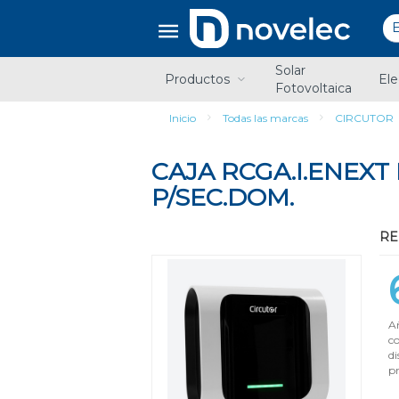
Saltar
Saltar
al
al
contenido
menú
de
Solar
navegación
Productos
Ele
Fotovoltaica
Inicio
Todas las marcas
CIRCUTOR
CAJA RCGA.I.ENEX
P/SEC.DOM.
RE
Añ
c
di
pr