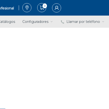
0
fesional
atálogos
Configuradores
Llamar por teléfono