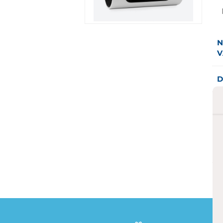
N
V
D
e
(
T
E